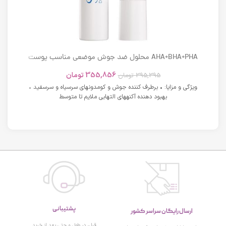
AHA+BHA+PHA محلول ضد جوش موضعی مناسب پوست
های دارای آکنه اسکوویت
355,856
تومان
395,395
تومان
ویژگی و مزایا: • برطرف کننده جوش و کومدونهای سرسیاه و سرسفید •
بهبود دهنده آکنههای التهابی ملایم تا متوسط
پشتیبانی
ارسال رایگان سراسر کشور
قبل، در طول و حتی بعد از خرید