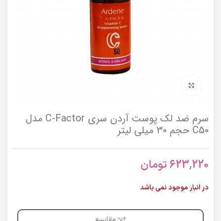
برای بزرگنمایی کلیک کنید
سرم ضد لک پوست آردن سری C-Factor مدل
C50 حجم 30 میلی لیتر
623,220
تومان
در انبار موجود نمی باشد
مقایسه