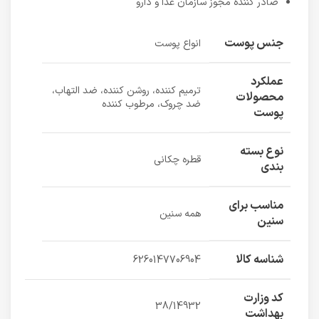
صادر کننده مجوز سازمان غذا و دارو
جنس پوست
انواع پوست
عملکرد
ترمیم کننده، روشن کننده، ضد التهاب،
محصولات
ضد چروک، مرطوب کننده
پوست
نوع بسته
قطره چکانی
بندی
مناسب برای
همه سنین
سنین
شناسه کالا
6260147706904
کد وزارت
38/14932
بهداشت