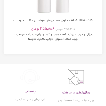
AHA+BHA+PHA محلول ضد جوش موضعی مناسب پوست
های دارای آکنه اسکوویت
355,856
تومان
395,395
تومان
ویژگی و مزایا: • برطرف کننده جوش و کومدونهای سرسیاه و سرسفید •
بهبود دهنده آکنههای التهابی ملایم تا متوسط
پشتیبانی
ارسال رایگان سراسر کشور
قبل، در طول و حتی بعد از خرید
برای سفارشات بیشتر از 500 هزار تومان