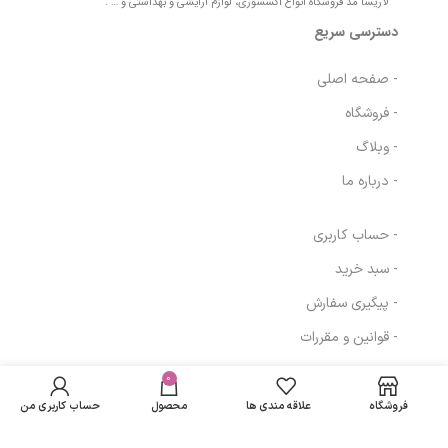
لاریسا مد فروشگاه انواع اکسسوری، لوازم آرایشی و بهداشتی و … .
دسترسی سریع
- صفحه اصلی
- فروشگاه
- وبلاگ
- درباره ما
- حساب کاربری
- سبد خرید
- پیگیری سفارش
- قوانین و مقررات
در انبار
سرم سفید کننده
موجود
0
1,244,390
تومان
مسیرهای ارتباطی
و روشن کننده
نمی
کلایتون
فروشگاه
علاقه مندی ها
محصول
حساب کاربری من
باشد
تهران