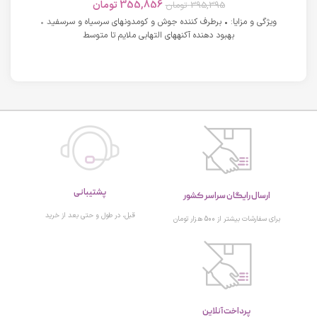
355,856
تومان
395,395
تومان
ویژگی و مزایا: • برطرف کننده جوش و کومدونهای سرسیاه و سرسفید •
بهبود دهنده آکنههای التهابی ملایم تا متوسط
پشتیبانی
ارسال رایگان سراسر کشور
قبل، در طول و حتی بعد از خرید
برای سفارشات بیشتر از 500 هزار تومان
پرداخت آنلاین