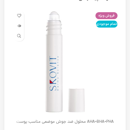
فروش ویژه
فرو
اتمام موجودی
اتما
AHA+BHA+PHA محلول ضد جوش موضعی مناسب پوست
های دارای آکنه اسکوویت