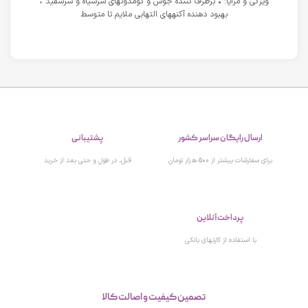
ویژگی و مزایا: • برطرف کننده جوش و کومدونهای سرسیاه و سرسفید •
بهبود دهنده آکنههای التهابی ملایم تا متوسط
ارسال رایگان سراسر کشور
پشتیبانی
برای سفارشات بیشتر از 500 هزار تومان
قبل، در طول و حتی بعد از خرید
پرداخت آنلاین
با استفاده از کارتهای بانکی
تصمین کیفیت و اصالت کالا