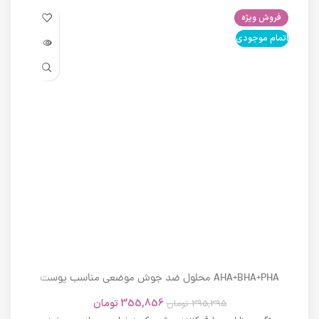
فروش ویژه
فرو
اتمام موجودی
اتما
AHA+BHA+PHA محلول ضد جوش موضعی مناسب پوست
های دارای آکنه اسکوویت
355,856
تومان
395,395
تومان