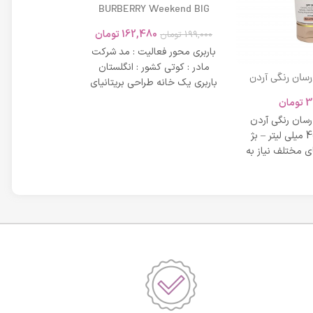
BURBERRY Weekend BIG
MODERN 45ml
162,480
تومان
199,000
تومان
باربری محور فعالیت : مد شرکت
مادر : کوتی کشور : انگلستان
 رسان رنگی آردن
باربری یک خانه طراحی بریتانیای
SPF 20 حجم 40 میلی لیتر – بژ
میلی لیتر
لوکس است که
3
تومان
42,734
عی
 رسان رنگی آردن
مشخصات دی دی 
SPF 20 حجم 40 میلی لیتر – بژ
 مختلف نیاز به
بر خاصیت پو
پوست، عم