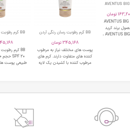
AVENTUS BIG
163,20
تومان
AVENTUS BIG
ول برند کرید
BB کرم رطوبت رسان رنگی آردن
BB کرم رطوبت
ادکلن AVENTUS BIG MODERN ،
SPF 20 حجم 40 میلی لیتر – بژ
و نشاط و وقار
345,168
تومان
45,168
روشن
طبی
پوست های مختلف نیاز به مرطوب
BB کرم رطوبت
کننده های متفاوت دارند. کرم های
مرطوب کننده با کشیدن یک لایه
طبیعی پوست های
محافظت روی