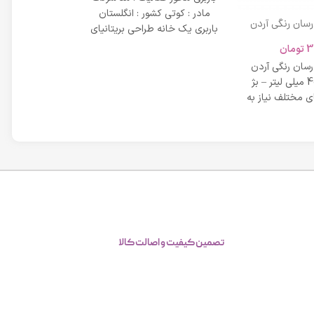
مادر : کوتی کشور : انگلستان
 رسان رنگی آردن
باربری یک خانه طراحی بریتانیای
SPF 20 حجم 40 میلی لیتر – بژ
میلی لیتر
لوکس است که
3
تومان
42,734
عی
 رسان رنگی آردن
مشخصات دی دی 
SPF 20 حجم 40 میلی لیتر – بژ
 مختلف نیاز به
بر خاصیت پو
پوست، عم
تصمین کیفیت و اصالت کالا