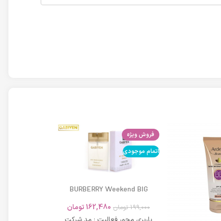
فروش ویژه
اتمام موجودی
اتمام موجودی
BURBERRY Weekend BIG
MODERN 45ml
162,480
تومان
199,000
تومان
باربری محور فعالیت : مد شرکت