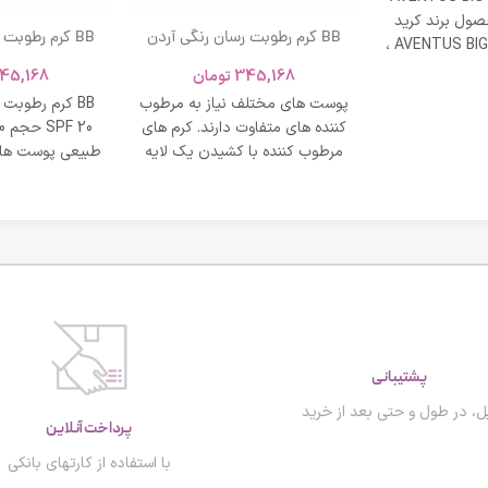
ول برند کرید
BB کرم رطوبت رسان رنگی آردن
BB کرم رطوبت
ادکلن AVENTUS BIG MODERN ،
SPF 20 حجم 40 میلی لیتر – بژ
و نشاط و وقار
345,168
تومان
45,168
روشن
طبی
پوست های مختلف نیاز به مرطوب
BB کرم رطوبت
کننده های متفاوت دارند. کرم های
مرطوب کننده با کشیدن یک لایه
طبیعی پوست های
محافظت روی
پشتیبانی
پرداخت آنلاین
ل، در طول و حتی بعد از خرید
با استفاده از کارتهای بانکی