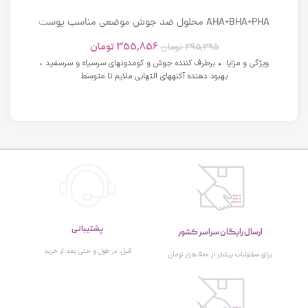
AHA+BHA+PHA محلول ضد جوش موضعی مناسب پوست
های دارای آکنه اسکوویت
355,856
تومان
395,395
تومان
ویژگی و مزایا: • برطرف کننده جوش و کومدونهای سرسیاه و سرسفید •
بهبود دهنده آکنههای التهابی ملایم تا متوسط
پشتیبانی
ارسال رایگان سراسر کشور
قبل، در طول و حتی بعد از خرید
برای سفارشات بیشتر از 500 هزار تومان