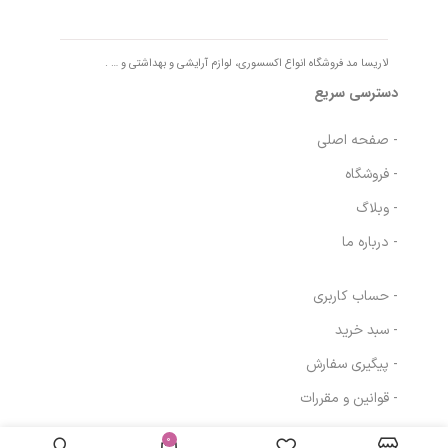
لاریسا مد فروشگاه انواع اکسسوری، لوازم آرایشی و بهداشتی و … .
دسترسی سریع
- صفحه اصلی
- فروشگاه
- وبلاگ
- درباره ما
- حساب کاربری
- سبد خرید
- پیگیری سفارش
- قوانین و مقررات
رولان ضد تعریق
در انبار
مردانه هیدرودرم
موجود
0
162,996
تومان
مسیرهای ارتباطی