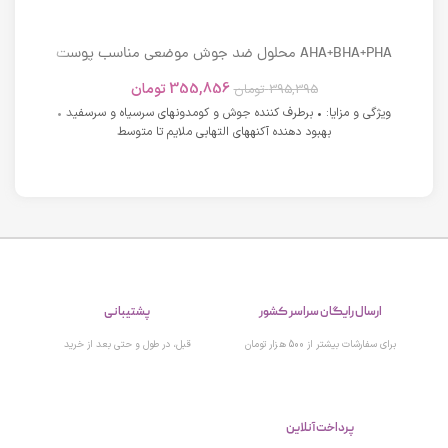
AHA+BHA+PHA محلول ضد جوش موضعی مناسب پوست
های دارای آکنه اسکوویت
355,856
تومان
395,395
تومان
ویژگی و مزایا: • برطرف کننده جوش و کومدونهای سرسیاه و سرسفید •
بهبود دهنده آکنههای التهابی ملایم تا متوسط
ارسال رایگان سراسر کشور
پشتیبانی
برای سفارشات بیشتر از 500 هزار تومان
قبل، در طول و حتی بعد از خرید
پرداخت آنلاین