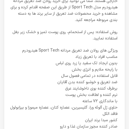
خارجی هستند. شما می توانید برای خرید رولان ضد تعریق مردانه
هیدرودرم مدل Sport Tech از طریق این صفحه اقدام کرده و برای
مشاهده و خرید محصولات ضد تعریق از سایر برند ها به دسته
بندی مربوطه مراجعه کنید.
روش استفاده: پس از استحمام، روی پوست تمیز و خشک زیر بغل
استفاده نمایید.
ویژگی های رولان ضد تعریق مردانه Sport Tech هیدرودرم
مناسب افراد با تعریق زیاد
بدون ایجاد لک سفید یا زرد روی لباس
با رایحه ملایم و انرژی بخش
قابل استفاده در تمامی فصول سال
ضد تعریق و خوشبو کننده بدن آقایان
برطرف کننده بوی ناخوشایند عرق
نرم کننده و لطافت بخش پوست
با ماندگاری 72 ساعته
حاوی ژل آلوئه ورا، گلیسیرین، عصاره کتان، عصاره میموزا و بیزابولول
فاقد الکل
کشور مبدا برند ایران
صادر کننده مجوز سازمان غذا و دارو