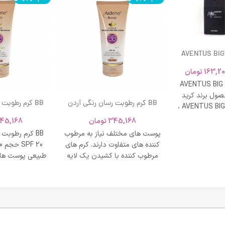
AVENTUS BIG
163,20
تومان
AVENTUS BIG
ول برند کرید
BB کرم رطوبت رسان رنگی آردن
BB کرم رطوبت
ادکلن AVENTUS BIG MODERN ،
SPF 20 حجم 40 میلی لیتر – بژ
و نشاط و وقار
345,168
تومان
45,168
روشن
طبی
پوست های مختلف نیاز به مرطوب
BB کرم رطوبت
کننده های متفاوت دارند. کرم های
مرطوب کننده با کشیدن یک لایه
طبیعی پوست های
محافظت روی