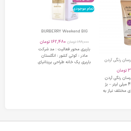
اتمام موجودی
BURBERRY Weekend BIG
MODERN 45ml
162,480
تومان
199,000
تومان
باربری محور فعالیت : مد شرکت
مادر : کوتی کشور : انگلستان
 رسان رنگی آردن
باربری یک خانه طراحی بریتانیای
SPF 20 حجم 40 میلی لیتر – بژ
میلی لیتر
لوکس است که
3
تومان
42,734
عی
 رسان رنگی آردن
مشخصات دی دی 
SPF 20 حجم 40 میلی لیتر – بژ
 مختلف نیاز به
بر خاصیت پو
پوست، عم