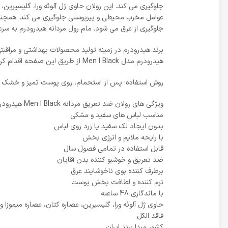
جلوگیری می کند. این رولان حاوی ژل آلوئه ورا، گلیسیرین،
جلوگیری از عرق می شود. مام رول مردانه هیدرودرم به 
برند هیدرودرم در زمینه تولید محصولات بهداشتی و مراقبت
هیدرودرم مدل Men I Black از طریق این صفحه اقدام کرده و برای مشاهده قیمت دئودورانت مردانه از سایر برند ها به دسته بندی مربوطه مراجعه کنید.
روش استفاده: پس از استحمام، روی پوست تمیز و خشک زیر
ویژگی های رولان ضد تعریق مردانه Men I Black هیدرودرم
مناسب لباس های سفید و مشکی
بدون ایجاد لک سفید یا زرد روی لباس
با رایحه ملایم و انرژی بخش
قابل استفاده در تمامی فصول سال
ضد تعریق و خوشبو کننده بدن آقایان
برطرف کننده بوی ناخوشایند عرق
نرم کننده و لطافت بخش پوست
با ماندگاری 48 ساعته
حاوی ژل آلوئه ورا، گلیسیرین، عصاره کتان، عصاره میموزا و 
فاقد الکل
کشور مبدا برند ایران