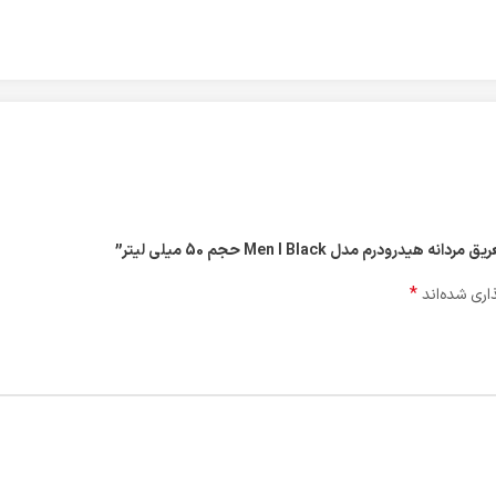
مدل Men I Black حجم 50 میلی لیتر”
*
اری شده‌اند