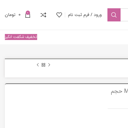
0
ورود / فرم ثبت نام
0
تومان
تخفیف شگفت انگیز
رولان ضد تعریق مردانه هیدرودرم مدل Men I Black حجم