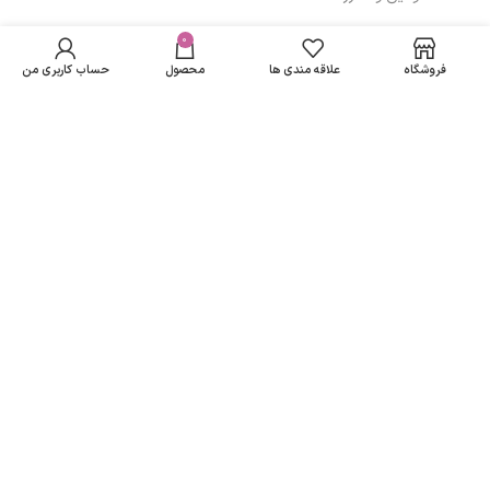
رولان ضد تعریق
در انبار
زنانه هیدرودرم مدل
موجود
0
148,614
تومان
مسیرهای ارتباطی
نمی
Pure Clean حجم
فروشگاه
علاقه مندی ها
محصول
حساب کاربری من
باشد
50 میلی لیتر
تهران
نمادهای ما
تمامی حقوق متعلق به
لاریسا مد
می باشد