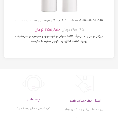
AHA+BHA+PHA محلول ضد جوش موضعی مناسب پوست
های دارای آکنه اسکوویت
355,856
تومان
395,395
تومان
ویژگی و مزایا: • برطرف کننده جوش و کومدونهای سرسیاه و سرسفید •
بهبود دهنده آکنههای التهابی ملایم تا متوسط
پشتیبانی
ارسال رایگان سراسر کشور
قبل، در طول و حتی بعد از خرید
برای سفارشات بیشتر از 500 هزار تومان