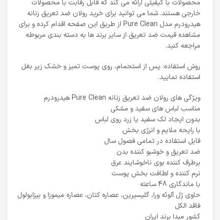
محصولات با کیفیتی ارائه می کند که قابل رقابت با محصولات
خارجی هستند. شما می توانید برای خرید رولان ضد تعریق زنانه
هیدرودرم مدل Pure Clean از طریق این صفحه اقدام کرده و برای
مشاهده قیمت ضد تعریق از سایر برند ها به دسته بندی مربوطه
مراجعه کنید.
روش استفاده: پس از استحمام، روی پوست تمیز و خشک زیر بغل
استفاده نمایید.
ویژگی های رولان ضد تعریق زنانه Pure Clean هیدرودرم
مناسب لباس های سفید و مشکی
بدون ایجاد لک سفید یا زرد روی لباس
با رایحه ملایم و انرژی بخش
قابل استفاده در تمامی فصول سال
ضد تعریق و خوشبو کننده بدن
برطرف کننده بوی ناخوشایند عرق
نرم کننده و لطافت بخش پوست
با ماندگاری 48 ساعته
حاوی ژل آلوئه ورا، گلیسیرین، عصاره کتان، عصاره میموزا و بیزابولول
فاقد الکل
کشور مبدا برند ایران