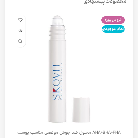
محصولات پیشنهادی
فروش ویژه
فرو
اتمام موجودی
اتما
AHA+BHA+PHA محلول ضد جوش موضعی مناسب پوست