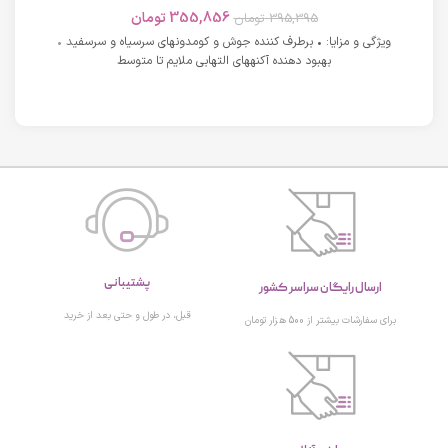
های دارای آکنه اسکوویت
355,856
تومان
395,395
تومان
ویژگی و مزایا: • برطرف کننده جوش و کومدونهای سرسیاه و سرسفید •
بهبود دهنده آکنههای التهابی ملایم تا متوسط
پشتیبانی
ارسال رایگان سراسر کشور
قبل، در طول و حتی بعد از خرید
برای سفارشات بیشتر از 500 هزار تومان