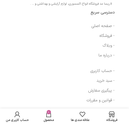
لاریسا مد فروشگاه انواع اکسسوری، لوازم آرایشی و بهداشتی و … .
دسترسی سریع
- صفحه اصلی
- فروشگاه
- وبلاگ
- درباره ما
- حساب کاربری
- سبد خرید
- پیگیری سفارش
- قوانین و مقررات
روغن پاک کننده
در انبار
آرایش ملایم
موجود
0
2,642,335
تومان
مسیرهای ارتباطی
نمی
200 میلی لیتر ام
فروشگاه
علاقه مندی ها
محصول
حساب کاربری من
باشد
بی کی
تهران