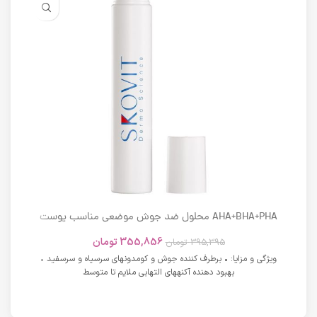
AHA+BHA+PHA محلول ضد جوش موضعی مناسب پوست
های دارای آکنه اسکوویت
355,856
تومان
395,395
تومان
ویژگی و مزایا: • برطرف کننده جوش و کومدونهای سرسیاه و سرسفید •
بهبود دهنده آکنههای التهابی ملایم تا متوسط