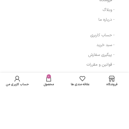
- فروشگاه
- وبلاگ
- درباره ما
- حساب کاربری
- سبد خرید
- پیگیری سفارش
- قوانین و مقررات
در انبار
دستگاه
موجود
0
17,740,800
تومان
مسیرهای ارتباطی
هيدرودرم ابريژن
نمی
فول ديجيتال
فروشگاه
علاقه مندی ها
محصول
حساب کاربری من
باشد
تهران
نمادهای ما