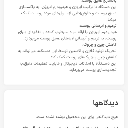
پاکسازی عمیق پوست:
این دستگاه با ترکیب ابریژن و هیدرودرم ابریژن، به پاکســـازی
عمیق پوســت و خارش‌زدایی ازســلول‌های مرده پوســت کمک
میکند.
ترمیم و آبرسانی پوست:
هیدرودرم ابـریـژن با ارائه مواد مــرطوب کننده و تغذیه‌ای بــرای
پوست، به ترمیم و آبرسانی لایه‌های عمیق پوست می‌پردازد.
کاهش چین و چروک:
تحریک تولید کلاژن و الاستین توسط این دسـتگاه، می‌تواند به
کاهش چین و چروک‌های پوست کمک کند.
این دســـتگاه با امکانات دیجیتال و قابلیت تنظیمات دقیق،به
تجدیدسازی پوست می‌پردازد.
دیدگاهها
هیچ دیدگاهی برای این محصول نوشته نشده است.