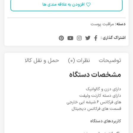
افزودن به علاقه مندی ها
دسته:
مراقبت پوست
اشتراک گذاری :
توضیحات
نظرات (0)
حمل و نقل کالا
مشخصات دستگاه
داراي دزن و گالوانيك
داراي دسته كارنت وليفت
هاي فركانس ٦ شيشه ايي خارجي
قسمت هاي فركانس ديجيتال
کاربردهای دستگاه