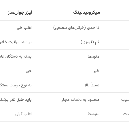
میکرونیدلینگ
لیزر جوان‌ساز
تا حدی (خراش‌های سطحی)
اغلب خیر
کم (قرمزی)
نیازمند مراقبت خا
متوسط
بسته به دستگاه، قا
خیر
خیر
نسبتاً بالا
به نوع پوست بستگی
آسیب
محدود به دفعات مجاز
باید طبق نظر پزشک
مدت
متوسط
اغلب گران