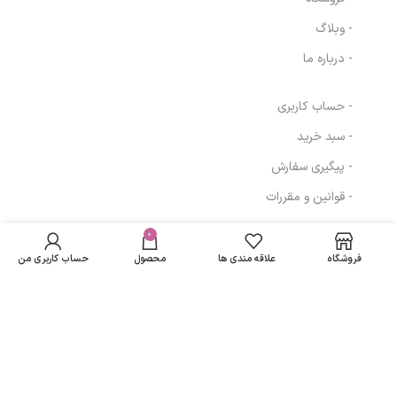
- وبلاگ
- درباره ما
- حساب کاربری
- سبد خرید
- پیگیری سفارش
- قوانین و مقررات
در انبار
دستگاه بخور
389,702
تومان
موجود
0
مسیرهای ارتباطی
خرگوش کیوت سفید
نمی
272,000
تومان
مدل HUMIDIFIER
فروشگاه
علاقه مندی ها
محصول
حساب کاربری من
باشد
تهران
نمادهای ما