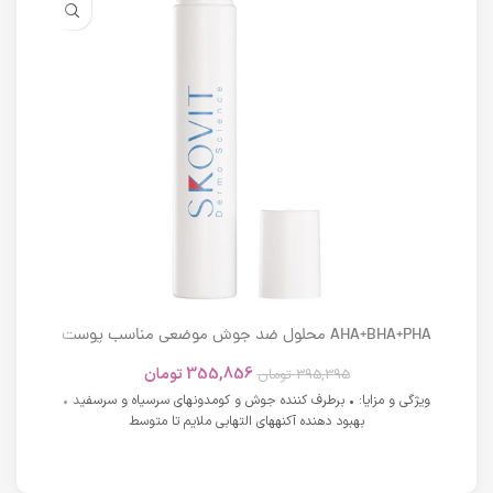
AHA+BHA+PHA محلول ضد جوش موضعی مناسب پوست
های دارای آکنه اسکوویت
355,856
تومان
395,395
تومان
ویژگی و مزایا: • برطرف کننده جوش و کومدونهای سرسیاه و سرسفید •
بهبود دهنده آکنههای التهابی ملایم تا متوسط