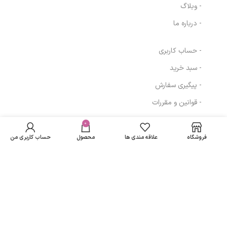
- وبلاگ
- درباره ما
- حساب کاربری
- سبد خرید
- پیگیری سفارش
- قوانین و مقررات
دستگاه ار اف
در انبار
سرجيكال
موجود
0
22,579,200
تومان
مسیرهای ارتباطی
نمی
ديجيتال 3.5
فروشگاه
علاقه مندی ها
محصول
حساب کاربری من
باشد
مگاهرتز
تهران
نمادهای ما