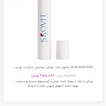
AHA+BHA+PHA محلول ضد جوش موضعی مناسب پوست
های دارای آکنه اسکوویت
355,856
تومان
395,395
تومان
ویژگی و مزایا: • برطرف کننده جوش و کومدونهای سرسیاه و سرسفید •
بهبود دهنده آکنههای التهابی ملایم تا متوسط