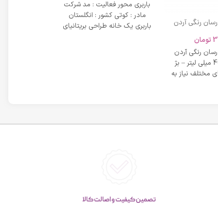
باربری محور فعالیت : مد شرکت
مادر : کوتی کشور : انگلستان
 رسان رنگی آردن
باربری یک خانه طراحی بریتانیای
SPF 20 حجم 40 میلی لیتر – بژ
میلی لیتر
لوکس است که
3
تومان
42,734
عی
 رسان رنگی آردن
مشخصات دی دی 
SPF 20 حجم 40 میلی لیتر – بژ
 مختلف نیاز به
بر خاصیت پو
پوست، عم
تصمین کیفیت و اصالت کالا