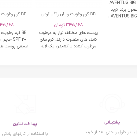
AVENTUS BIG
ول برند کرید
BB کرم رطوبت رسان رنگی آردن
BB کرم رطوبت
ادکلن AVENTUS BIG MODERN ،
SPF 20 حجم 40 میلی لیتر – بژ
و نشاط و وقار
345,168
تومان
45,168
روشن
طبی
پوست های مختلف نیاز به مرطوب
BB کرم رطوبت
کننده های متفاوت دارند. کرم های
مرطوب کننده با کشیدن یک لایه
طبیعی پوست های
محافظت روی
پشتیبانی
پرداخت آنلاین
ل، در طول و حتی بعد از خرید
با استفاده از کارتهای بانکی