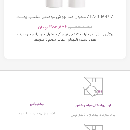
AHA+BHA+PHA محلول ضد جوش موضعی مناسب پوست
های دارای آکنه اسکوویت
355,856
تومان
395,395
تومان
ویژگی و مزایا: • برطرف کننده جوش و کومدونهای سرسیاه و سرسفید •
بهبود دهنده آکنههای التهابی ملایم تا متوسط
پشتیبانی
ارسال رایگان سراسر کشور
قبل، در طول و حتی بعد از خرید
برای سفارشات بیشتر از 500 هزار تومان