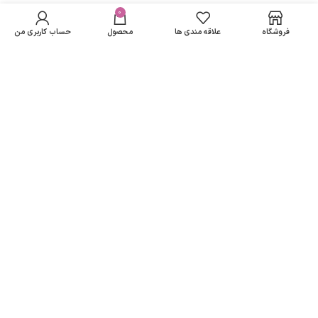
در انبار
کودک دافی مدل
موجود
0
56,304
تومان
مسیرهای ارتباطی
نمی
Vita Milk بسته 20
فروشگاه
علاقه مندی ها
محصول
حساب کاربری من
باشد
عددی
تهران
نمادهای ما
تمامی حقوق متعلق به
لاریسا مد
می باشد