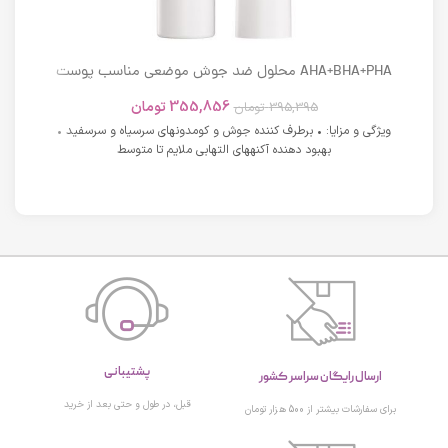
AHA+BHA+PHA محلول ضد جوش موضعی مناسب پوست
های دارای آکنه اسکوویت
355,856
تومان
395,395
تومان
ویژگی و مزایا: • برطرف کننده جوش و کومدونهای سرسیاه و سرسفید •
بهبود دهنده آکنههای التهابی ملایم تا متوسط
پشتیبانی
ارسال رایگان سراسر کشور
قبل، در طول و حتی بعد از خرید
برای سفارشات بیشتر از 500 هزار تومان