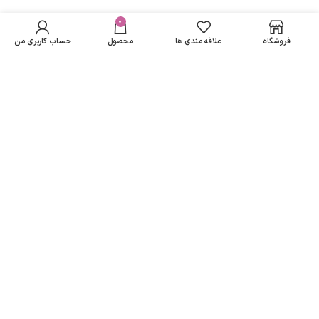
دستمال مرطوب پاک
در انبار
کننده کودک دافی
موجود
0
199,920
تومان
مسیرهای ارتباطی
نمی
مدل حساس- بسته
فروشگاه
علاقه مندی ها
محصول
حساب کاربری من
باشد
70 عددی
تهران
نمادهای ما
تمامی حقوق متعلق به
لاریسا مد
می باشد