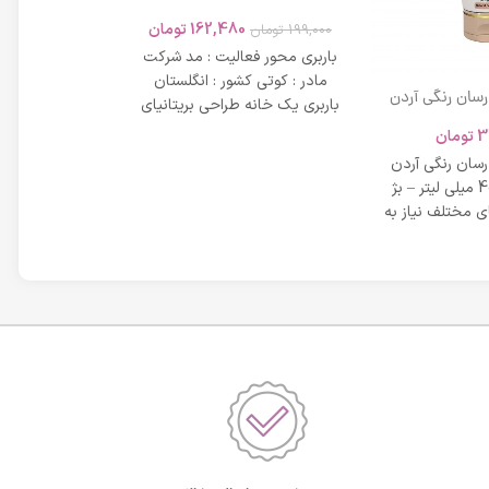
MODERN 45ml
162,480
تومان
199,000
تومان
باربری محور فعالیت : مد شرکت
مادر : کوتی کشور : انگلستان
 رسان رنگی آردن
باربری یک خانه طراحی بریتانیای
SPF 20 حجم 40 میلی لیتر – بژ
میلی لیتر
لوکس است که
3
تومان
42,734
عی
 رسان رنگی آردن
مشخصات دی دی 
SPF 20 حجم 40 میلی لیتر – بژ
 مختلف نیاز به
بر خاصیت پو
پوست، عم