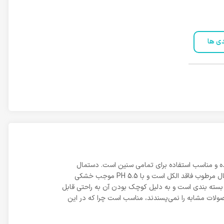
دی ها
 و مناسب استفاده برای تمامی سنین است. دستمال
مرطوب پاک کننده دست و صورت آنتی باکتریال دافی، یک دستمال ضد حساسیت است و موجب نرمی و لطافت پوست می‌شود. این دستمال مرطوب فاقد الکل است و با PH 5.5 موجب خشکی
یشه بهار و ویتامین E است که موجب ترمیم و بازسازی پوست است. این دستمال دارای 12 عدد در یک بسته بندی است و به دلیل کوچک بودن آن به راحتی قابل
لات مشابه را نمی‌پسندند، مناسب است چرا که در این