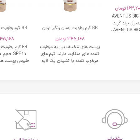
163,20
تومان
AVENTUS BIG
ول برند کرید
BB کرم رطوبت رسان رنگی آردن
BB کرم رطوبت
ادکلن AVENTUS BIG MODERN ،
SPF 20 حجم 40 میلی لیتر – بژ
و نشاط و وقار
345,168
تومان
45,168
روشن
طبی
پوست های مختلف نیاز به مرطوب
BB کرم رطوبت
کننده های متفاوت دارند. کرم های
مرطوب کننده با کشیدن یک لایه
طبیعی پوست های
محافظت روی
پشتیبانی