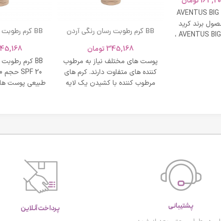
163,20
تومان
AVENTUS BIG
ول برند کرید
BB کرم رطوبت رسان رنگی آردن
BB کرم رطوبت
ادکلن AVENTUS BIG MODERN ،
SPF 20 حجم 40 میلی لیتر – بژ
و نشاط و وقار
345,168
تومان
45,168
روشن
طبی
پوست های مختلف نیاز به مرطوب
BB کرم رطوبت
کننده های متفاوت دارند. کرم های
مرطوب کننده با کشیدن یک لایه
طبیعی پوست های
محافظت روی
پشتیبانی
پرداخت آنلاین