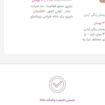
162,480
تومان
199,000
تومان
باربری محور فعالیت : مد شرکت
مادر : کوتی کشور : انگلستان
 رسان رنگی آردن
باربری یک خانه طراحی بریتانیای
SPF 20 حجم 40 میلی لیتر – بژ
میلی لیتر
لوکس است که
3
تومان
42,734
عی
 رسان رنگی آردن
مشخصات دی دی 
SPF 20 حجم 40 میلی لیتر – بژ
 مختلف نیاز به
بر خاصیت پو
پوست، عم
تصمین کیفیت و اصالت کالا