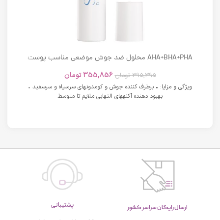
AHA+BHA+PHA محلول ضد جوش موضعی مناسب پوست
های دارای آکنه اسکوویت
355,856
تومان
395,395
تومان
ویژگی و مزایا: • برطرف کننده جوش و کومدونهای سرسیاه و سرسفید •
بهبود دهنده آکنههای التهابی ملایم تا متوسط
پشتیبانی
ارسال رایگان سراسر کشور