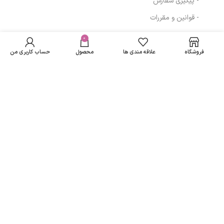
- پیگیری سفارش
- قوانین و مقررات
دستمال مرطوب
در انبار
بهداشتی دافی مدل
موجود
0
67,728
تومان
مسیرهای ارتباطی
نمی
لیدیز – بسته 20
فروشگاه
علاقه مندی ها
محصول
حساب کاربری من
باشد
عددی
تهران
نمادهای ما
تمامی حقوق متعلق به
لاریسا مد
می باشد