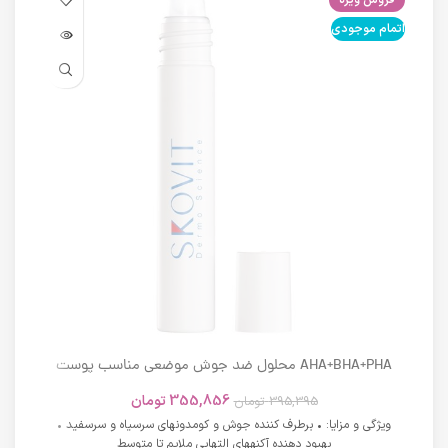
اتمام موجودی
اتما
AHA+BHA+PHA محلول ضد جوش موضعی مناسب پوست
های دارای آکنه اسکوویت
355,856
تومان
395,395
تومان
ویژگی و مزایا: • برطرف کننده جوش و کومدونهای سرسیاه و سرسفید •
بهبود دهنده آکنههای التهابی ملایم تا متوسط