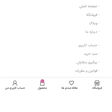
- صفحه اصلی
- فروشگاه
- وبلاگ
- درباره ما
- حساب کاربری
- سبد خرید
- پیگیری سفارش
- قوانین و مقررات
در انبار
دستمال مرطوب
129,000
تومان
موجود
0
مسیرهای ارتباطی
آرايش طرح آبرسان
نمی
105,264
تومان
27 برگي نینو
فروشگاه
علاقه مندی ها
محصول
حساب کاربری من
باشد
تهران