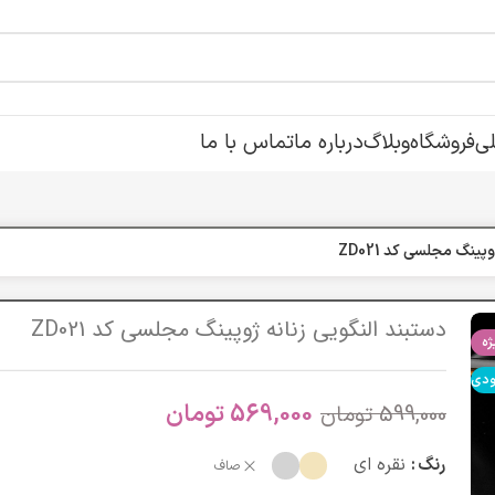
ی
فروشگاه
وبلاگ
درباره ما
تماس با ما
پینگ مجلسی کد ZD021
دستبند النگویی زنانه ژوپینگ مجلسی کد ZD021
ه
ودی
569,000
تومان
599,000
تومان
رنگ
نقره ای
صاف