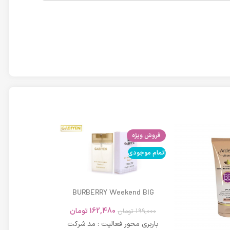
فروش ویژه
اتمام موجودی
اتمام موجودی
BURBERRY Weekend BIG
MODERN 45ml
162,480
تومان
199,000
تومان
باربری محور فعالیت : مد شرکت