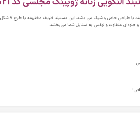
دستبند النگویی زنانه ژوپینگ مجلسی کد Z
بی بی‌نقص برای
شماست. این دستبند به‌زیبایی روی مچ دست قرار می

یک 