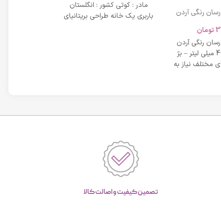
مادر : کوتی کشور : انگلستان
 رسان رنگی آردن
باربری یک خانه طراحی بریتانیای
SPF 20 حجم 40 میلی لیتر – بژ
میلی لیتر
لوکس است که
3
تومان
42,734
عی
 رسان رنگی آردن
مشخصات دی دی 
SPF 20 حجم 40 میلی لیتر – بژ
 مختلف نیاز به
بر خاصیت پو
پوست، عم
تصمین کیفیت و اصالت کالا