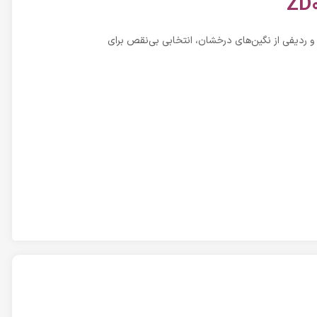
د ZD021 یک دستبند با طراحی خاص و شیک می باشد. این دستبند ظریف دخترونه با طرح V شکل و ردیفی از نگین‌های درخشان، انتخابی بی‌نقص برای