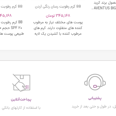
ول برند کرید
BB کرم رطوبت رسان رنگی آردن
BB کرم رطوبت
ادکلن AVENTUS BIG MODERN ،
SPF 20 حجم 40 میلی لیتر – بژ
و نشاط و وقار
345,168
تومان
45,168
روشن
طبی
پوست های مختلف نیاز به مرطوب
BB کرم رطوبت
کننده های متفاوت دارند. کرم های
مرطوب کننده با کشیدن یک لایه
طبیعی پوست های
محافظت روی
پشتیبانی
پرداخت آنلاین
ل، در طول و حتی بعد از خرید
با استفاده از کارتهای بانکی