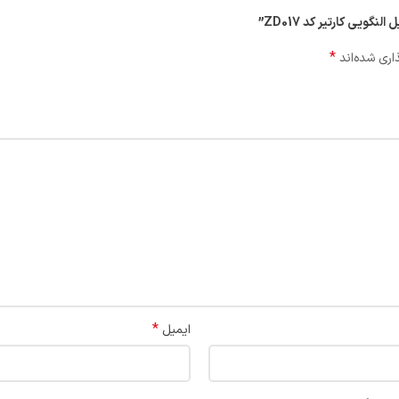
ویی کارتیر کد ZD017”
*
اری شده‌اند
*
ایمیل