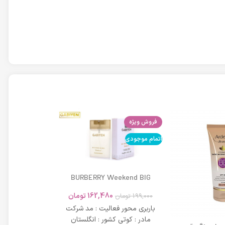
فروش ویژه
اتمام موجودی
اتمام موجودی
BURBERRY Weekend BIG
MODERN 45ml
162,480
تومان
199,000
تومان
باربری محور فعالیت : مد شرکت
مادر : کوتی کشور : انگلستان