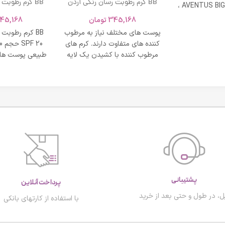
BB کرم رطوبت رسان رنگی آردن
BB کرم رطوبت
ادکلن AVENTUS BIG MODERN ،
SPF 20 حجم 40 میلی لیتر – بژ
و نشاط و وقار
345,168
تومان
45,168
روشن
طبی
پوست های مختلف نیاز به مرطوب
BB کرم رطوبت
کننده های متفاوت دارند. کرم های
مرطوب کننده با کشیدن یک لایه
طبیعی پوست های
محافظت روی
پشتیبانی
پرداخت آنلاین
ل، در طول و حتی بعد از خرید
با استفاده از کارتهای بانکی