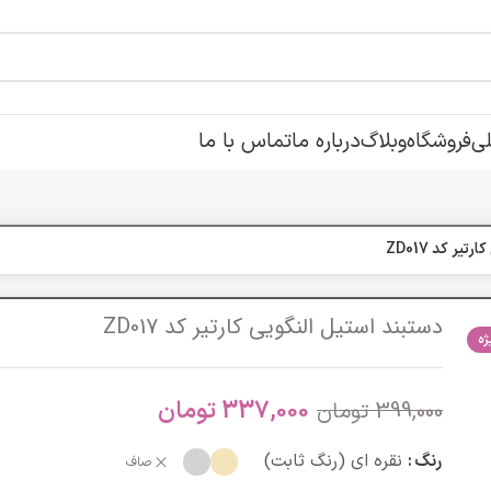
ی
فروشگاه
وبلاگ
درباره ما
تماس با ما
یر کد ZD017
دستبند استیل النگویی کارتیر کد ZD017
ه
337,000
تومان
399,000
تومان
رنگ
نقره ای (رنگ ثابت)
صاف