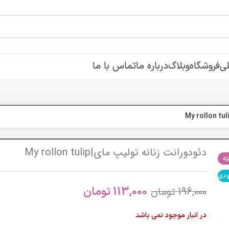
ی
فروشگاه
وبلاگ
درباره ما
تماس با ما
دئودورانت زنانه تولیپ مای|My rollon tulip
ه
ودی
113,000
تومان
196,000
تومان
در انبار موجود نمی باشد