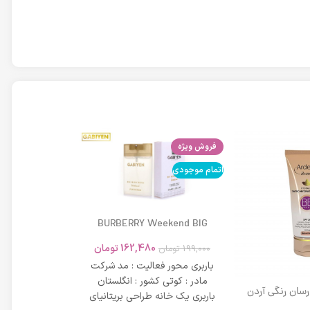
فروش ویژه
اتمام موجودی
اتمام موجودی
BURBERRY Weekend BIG
MODERN 45ml
162,480
تومان
199,000
تومان
باربری محور فعالیت : مد شرکت
مادر : کوتی کشور : انگلستان
 رسان رنگی آردن
باربری یک خانه طراحی بریتانیای
SPF 20 حجم 40 میلی لیتر – بژ
میلی لیتر