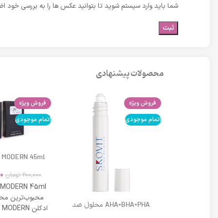
شما باید وارد سیستم شوید تا بتوانید عکس ها را به بررسی خود اضا
محصولات پیشنهادی
فروش ویژه
فروش ویژه
اتمام موجودی
اتمام موجودی
 MODERN 45ml
0
200,000
تومان
 MODERN 45ml
محبوب‌ترین محص
DD کرم لافارر شماره 02 حجم 33
AHA+BHA+PHA محلول ضد
 بژ روشن
جوش موضعی مناسب پوست