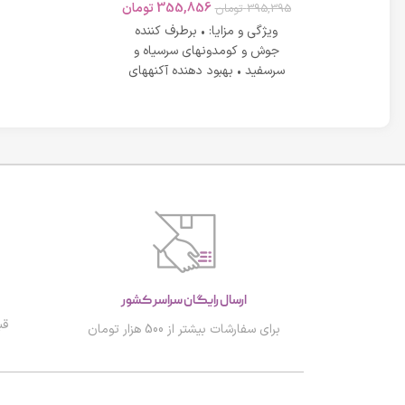
در عین شادابی 
تومان
355,856
تومان
395,395
تومان
های دارای آکنه اسکوویت
رم لافارر بژ
ویژگی و مزایا: • برطرف کننده
روشن dd کرم لافارر شماره 2 علاوه
جوش و کومدونهای سرسیاه و
نندگی عیوب
سرسفید • بهبود دهنده آکنههای
کرد های
التهابی ملایم تا متوسط
ارسال رایگان سراسر کشور
قب
برای سفارشات بیشتر از 500 هزار تومان