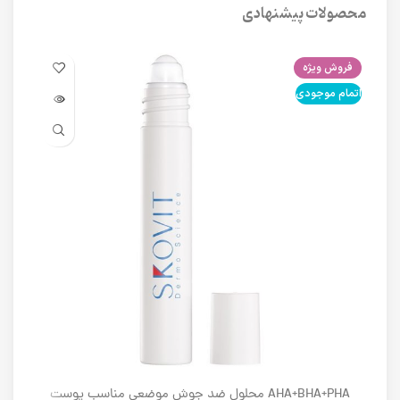
محصولات پیشنهادی
فروش ویژه
فرو
اتمام موجودی
اتما
AHA+BHA+PHA محلول ضد جوش موضعی مناسب پوست