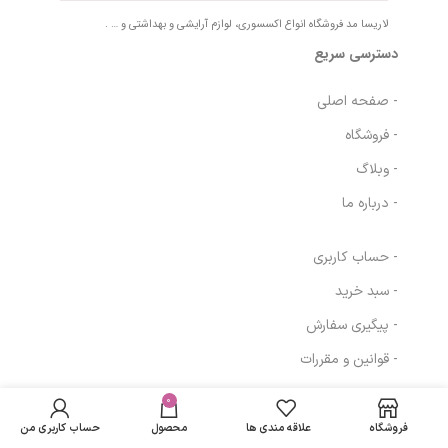
لاریسا مد فروشگاه انواع اکسسوری، لوازم آرایشی و بهداشتی و … .
دسترسی سریع
- صفحه اصلی
- فروشگاه
- وبلاگ
- درباره ما
- حساب کاربری
- سبد خرید
- پیگیری سفارش
- قوانین و مقررات
در انبار
تینت etude
0
317,200
تومان
مسیرهای ارتباطی
موجود نمی
قرمز
باشد
فروشگاه
علاقه مندی ها
محصول
حساب کاربری من