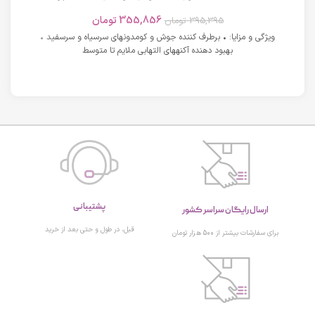
های دارای آکنه اسکوویت
355,856
تومان
395,395
تومان
ویژگی و مزایا: • برطرف کننده جوش و کومدونهای سرسیاه و سرسفید •
بهبود دهنده آکنههای التهابی ملایم تا متوسط
پشتیبانی
ارسال رایگان سراسر کشور
قبل، در طول و حتی بعد از خرید
برای سفارشات بیشتر از 500 هزار تومان