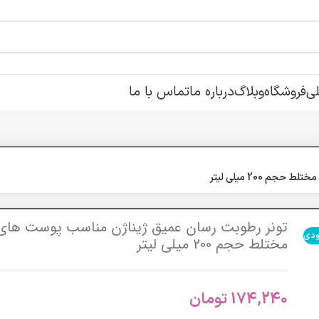
ی
فروشگاه
وبلاگ
درباره ما
تماس با ما
 200 میلی لیتر
تونر رطوبت رسان عمیق ژیناژن مناسب پوست های
ودی
مختلط حجم 200 میلی لیتر
174,240
تومان