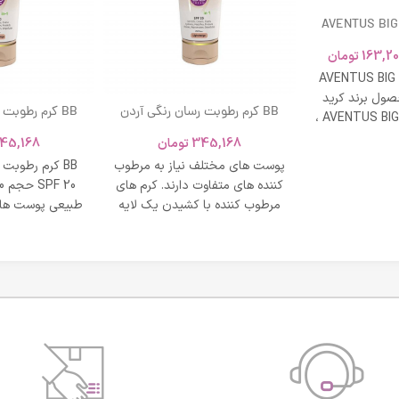
AVENTUS BIG
163,20
تومان
AVENTUS BIG
ول برند کرید
BB کرم رطوبت رسان رنگی آردن
BB کرم رطوبت
ادکلن AVENTUS BIG MODERN ،
SPF 20 حجم 40 میلی لیتر – بژ
و نشاط و وقار
345,168
تومان
45,168
روشن
طبی
پوست های مختلف نیاز به مرطوب
BB کرم رطوبت
کننده های متفاوت دارند. کرم های
مرطوب کننده با کشیدن یک لایه
طبیعی پوست های
محافظت روی