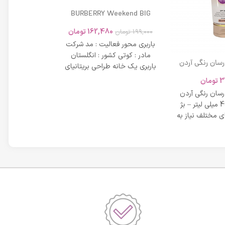
BURBERRY Weekend BIG
MODERN 45ml
162,480
تومان
199,000
تومان
باربری محور فعالیت : مد شرکت
مادر : کوتی کشور : انگلستان
 رسان رنگی آردن
باربری یک خانه طراحی بریتانیای
SPF 20 حجم 40 میلی لیتر – بژ
میلی لیتر
لوکس است که
3
تومان
42,734
عی
 رسان رنگی آردن
مشخصات دی دی 
SPF 20 حجم 40 میلی لیتر – بژ
 مختلف نیاز به
بر خاصیت پو
پوست، عم