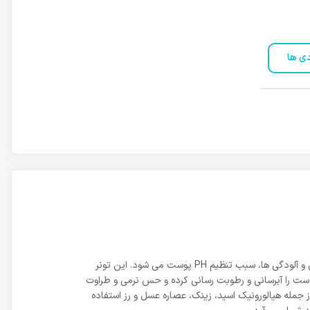
دی ها
تونر صورت ژیناژن برای پوست های چرب و مختلط فرموله شده است که ضمن پاکسازی عمیق منافذ پوست از باقی مانده مواد آرایشی، چربی و آلودگی ها، سبب تنظیم PH پوست می شود. این تونر
وست را آبرسانی و رطوبت رسانی کرده و حس نرمی و طراوت
از جمله هیالورونیک اسید، زینک، عصاره عسل و رز استفاده