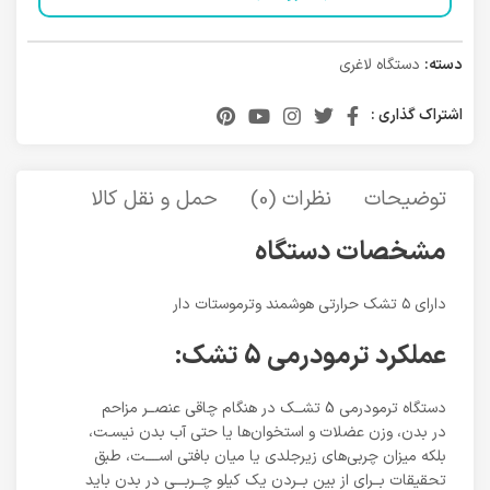
دسته:
دستگاه لاغری
اشتراک گذاری :
توضیحات
نظرات (0)
حمل و نقل کالا
مشخصات دستگاه
داراي ٥ تشك حرارتي هوشمند وترموستات دار
عملکرد ترمودرمی 5 تشک:
دستگاه ترمودرمی 5 تشــک در هنگام چاقی عنصــر مزاحم
در بدن، وزن عضلات و استخوان‌ها یا حتی آب بدن نیسـت،
بلکه میزان چربی‌های زیرجلدی یا میان بافتی اســــت، طبق
تحقیقات بــرای از بین بــردن یک کیلو چــربـــی در بدن باید