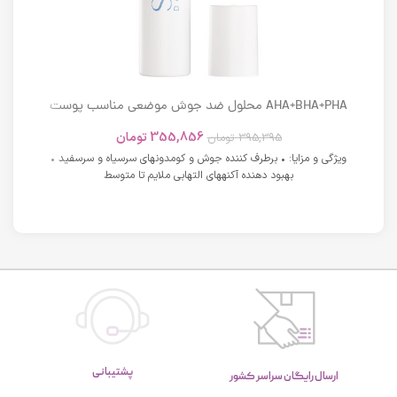
AHA+BHA+PHA محلول ضد جوش موضعی مناسب پوست
های دارای آکنه اسکوویت
355,856
تومان
395,395
تومان
ویژگی و مزایا: • برطرف کننده جوش و کومدونهای سرسیاه و سرسفید •
بهبود دهنده آکنههای التهابی ملایم تا متوسط
پشتیبانی
ارسال رایگان سراسر کشور