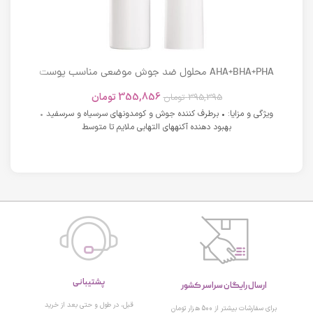
AHA+BHA+PHA محلول ضد جوش موضعی مناسب پوست
های دارای آکنه اسکوویت
355,856
تومان
395,395
تومان
ویژگی و مزایا: • برطرف کننده جوش و کومدونهای سرسیاه و سرسفید •
بهبود دهنده آکنههای التهابی ملایم تا متوسط
پشتیبانی
ارسال رایگان سراسر کشور
قبل، در طول و حتی بعد از خرید
برای سفارشات بیشتر از 500 هزار تومان