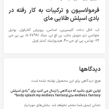
فرمولاسیون و ترکیبات به کار رفته در
بادی اسپلش طلایی مای
آب، الکل دنات، گلیسیرین، اسانس، پروپیلن گلایکول، بوتیل
متوکسی دی بنزویل متان، بی اچ تی، میکا، ci 77981، پی پی جی
26- بوتس، پی ای جی-40، هیدروژنیتد کستر اویل
دیدگاهها
هیچ دیدگاهی برای این محصول نوشته نشده است.
اولین نفری باشید که دیدگاهی را ارسال می کنید برای “بادی اسپلش
endless fantasy مای|body splash my endless fantasy”
نشانی ایمیل شما منتشر نخواهد شد.
بخش‌های موردنیاز