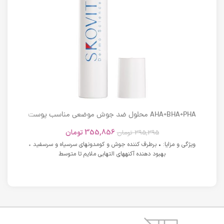
AHA+BHA+PHA محلول ضد جوش موضعی مناسب پوست
های دارای آکنه اسکوویت
355,856
تومان
395,395
تومان
ویژگی و مزایا: • برطرف کننده جوش و کومدونهای سرسیاه و سرسفید •
بهبود دهنده آکنههای التهابی ملایم تا متوسط