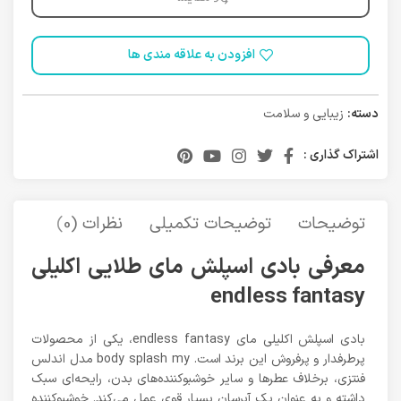
افزودن به علاقه مندی ها
دسته:
زیبایی و سلامت
اشتراک گذاری :
توضیحات
توضیحات تکمیلی
نظرات (0)
حمل 
معرفی بادی اسپلش مای طلایی اکلیلی
endless fantasy
بادی اسپلش اکلیلی مای endless fantasy، یکی از محصولات
پرطرفدار و پرفروش این برند است. body splash my مدل اندلس
فنتزی، برخلاف عطر‌ها و سایر خوشبو‌کننده‌های بدن، رایحه‌ای سبک
داشته و به عنوان یک آبرسان بسیار قوی عمل می‌کند. خوشبوکننده