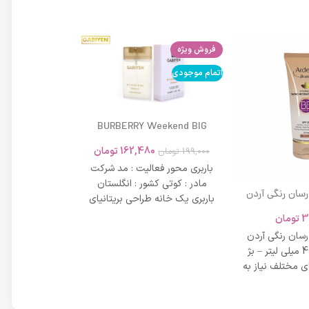
فروش ویژه
اتمام موجودی
اتمام موجودی
BURBERRY Weekend BIG
MODERN 45ml
162,480
تومان
199,000
تومان
باربری محور فعالیت : مد شرکت
مادر : کوتی کشور : انگلستان
 رسان رنگی آردن
باربری یک خانه طراحی بریتانیای
SPF 20 حجم 40 میلی لیتر – بژ
میلی لیتر
لوکس است که
3
تومان
42,734
عی
 رسان رنگی آردن
مشخصات دی دی 
SPF 20 حجم 40 میلی لیتر – بژ
 مختلف نیاز به
بر خاصیت پو
پوست، عم