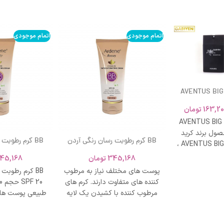
اتمام موجودی
اتمام موجودی
AVENTUS BIG
163,20
تومان
AVENTUS BIG
ول برند کرید
BB کرم رطوبت رسان رنگی آردن
BB کرم رطوبت
ادکلن AVENTUS BIG MODERN ،
SPF 20 حجم 40 میلی لیتر – بژ
و نشاط و وقار
345,168
تومان
45,168
روشن
طبی
پوست های مختلف نیاز به مرطوب
BB کرم رطوبت
کننده های متفاوت دارند. کرم های
مرطوب کننده با کشیدن یک لایه
طبیعی پوست های
محافظت روی