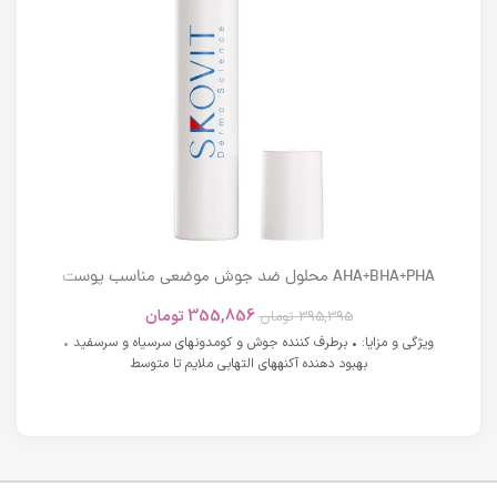
AHA+BHA+PHA محلول ضد جوش موضعی مناسب پوست
های دارای آکنه اسکوویت
355,856
تومان
395,395
تومان
ویژگی و مزایا: • برطرف کننده جوش و کومدونهای سرسیاه و سرسفید •
بهبود دهنده آکنههای التهابی ملایم تا متوسط