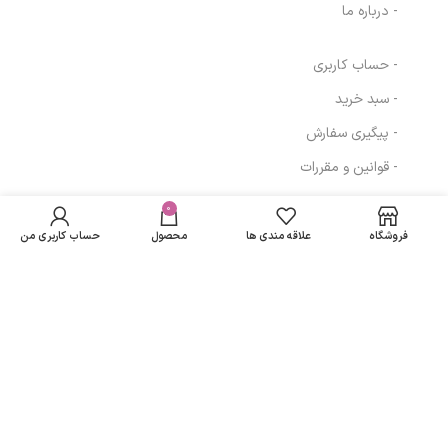
- درباره ما
- حساب کاربری
- سبد خرید
- پیگیری سفارش
- قوانین و مقررات
ادوپرفیوم اجمل
در انبار
بلک اونیکس Ajmal
موجود
0
994,400
تومان
مسیرهای ارتباطی
نمی
Black Onyx مردانه
فروشگاه
علاقه مندی ها
محصول
حساب کاربری من
باشد
حجم 100 میلی لیتر
تهران
نمادهای ما