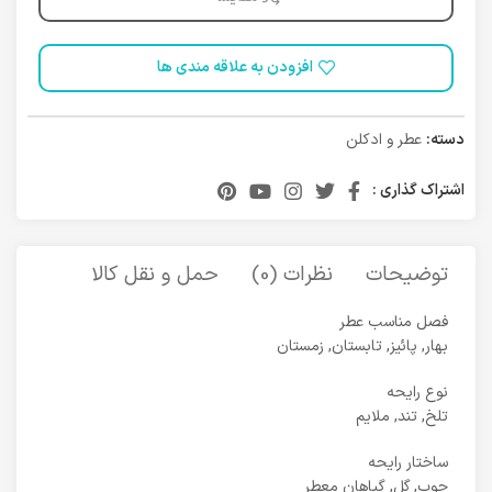
افزودن به علاقه مندی ها
دسته:
عطر و ادکلن
اشتراک گذاری :
توضیحات
نظرات (0)
حمل و نقل کالا
فصل مناسب عطر
بهار, پائیز, تابستان, زمستان
نوع رایحه
تلخ, تند, ملایم
ساختار رایحه
چوب, گل, گیاهان معطر