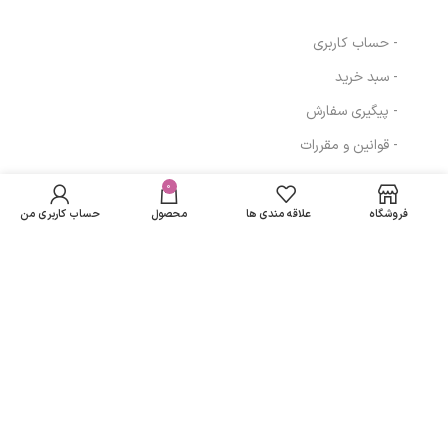
- حساب کاربری
- سبد خرید
- پیگیری سفارش
- قوانین و مقررات
ادوپرفیوم اجمل
در انبار
بلو Ajmal Blu
موجود
0
1,210,748
تومان
مسیرهای ارتباطی
نمی
مردانه حجم 90
فروشگاه
علاقه مندی ها
محصول
حساب کاربری من
باشد
میلی لیتر
تهران
نمادهای ما