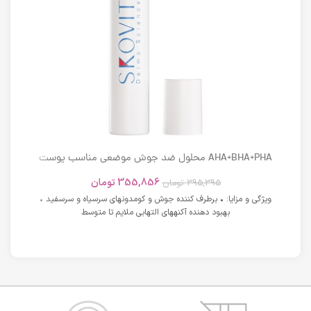
AHA+BHA+PHA محلول ضد جوش موضعی مناسب پوست
های دارای آکنه اسکوویت
355,856
تومان
395,395
تومان
ویژگی و مزایا: • برطرف کننده جوش و کومدونهای سرسیاه و سرسفید •
بهبود دهنده آکنههای التهابی ملایم تا متوسط