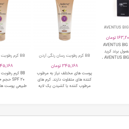
AVENTUS BIG
163,20
تومان
AVENTUS BIG
ول برند کرید
BB کرم رطوبت رسان رنگی آردن
BB کرم رطوبت
ادکلن AVENTUS BIG MODERN ،
SPF 20 حجم 40 میلی لیتر – بژ
و نشاط و وقار
345,168
تومان
45,168
روشن
طبی
پوست های مختلف نیاز به مرطوب
BB کرم رطوبت
کننده های متفاوت دارند. کرم های
مرطوب کننده با کشیدن یک لایه
طبیعی پوست های
محافظت روی