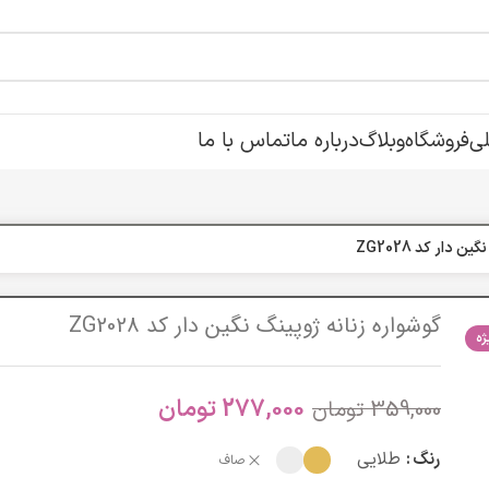
ی
فروشگاه
وبلاگ
درباره ما
تماس با ما
 دار کد ZG2028
گوشواره زنانه ژوپینگ نگین دار کد ZG2028
ه
277,000
تومان
359,000
تومان
رنگ
طلایی
صاف