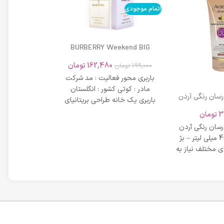
اتمام موجودی
BURBERRY Weekend BIG
MODERN 45ml
162,480
تومان
199,000
تومان
باربری محور فعالیت : مد شرکت
مادر : کوتی کشور : انگلستان
 رسان رنگی آردن
باربری یک خانه طراحی بریتانیای
SPF 20 حجم 40 میلی لیتر – بژ
میلی لیتر
لوکس است که
3
تومان
42,734
عی
 رسان رنگی آردن
مشخصات دی دی 
SPF 20 حجم 40 میلی لیتر – بژ
 مختلف نیاز به
بر خاصیت پو
پوست، عم