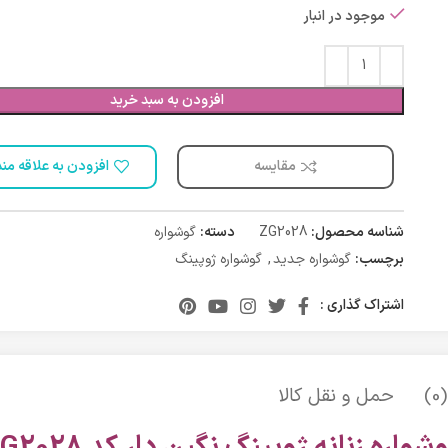
موجود در انبار
افزودن به سبد خرید
مقایسه
افزودن به علاقه من
شناسه محصول:
ZG2028
دسته:
گوشواره
برچسب:
گوشواره جدید
,
گوشواره ژوپینگ
اشتراک گذاری :
)
حمل و نقل کالا
شواره زنانه ژوپینگ نگین دار کد ZG2028