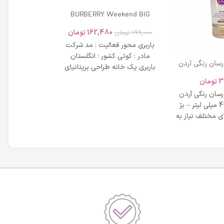
BURBERRY Weekend BIG
MODERN 45ml
162,480
تومان
199,000
تومان
باربری محور فعالیت : مد شرکت
مادر : کوتی کشور : انگلستان
 رسان رنگی آردن
باربری یک خانه طراحی بریتانیای
SPF 20 حجم 40 میلی لیتر – بژ
میلی لیتر
لوکس است که
3
تومان
42,734
عی
 رسان رنگی آردن
مشخصات دی دی 
SPF 20 حجم 40 میلی لیتر – بژ
 مختلف نیاز به
بر خاصیت پو
پوست، عم