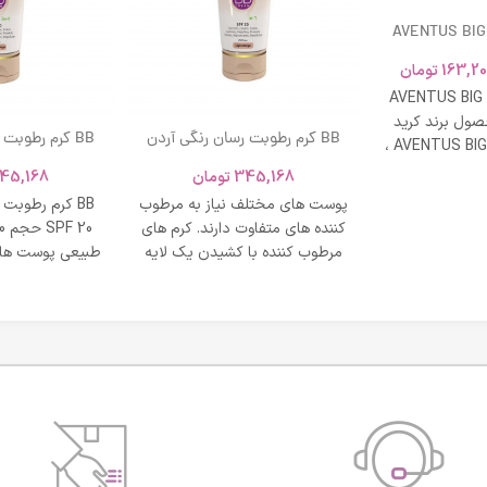
AVENTUS BIG
163,20
تومان
AVENTUS BIG
ول برند کرید
BB کرم رطوبت رسان رنگی آردن
BB کرم رطوبت
ادکلن AVENTUS BIG MODERN ،
SPF 20 حجم 40 میلی لیتر – بژ
و نشاط و وقار
345,168
تومان
45,168
روشن
طبی
پوست های مختلف نیاز به مرطوب
BB کرم رطوبت
کننده های متفاوت دارند. کرم های
مرطوب کننده با کشیدن یک لایه
طبیعی پوست های
محافظت روی