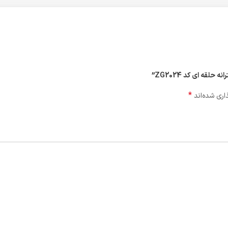
قه ای کد ZG2024”
*
اری شده‌اند