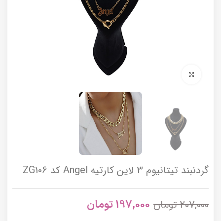
برای بزرگنمایی کلیک کنید
گردنبند تیتانیوم 3 لاین کارتیه Angel کد ZG106
197,000
تومان
207,000
تومان