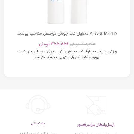
AHA+BHA+PHA محلول ضد جوش موضعی مناسب پوست
های دارای آکنه اسکوویت
355,856
تومان
395,395
تومان
ویژگی و مزایا: • برطرف کننده جوش و کومدونهای سرسیاه و سرسفید •
بهبود دهنده آکنههای التهابی ملایم تا متوسط
پشتیبانی
ارسال رایگان سراسر کشور
قبل، در طول و حتی بعد از خرید