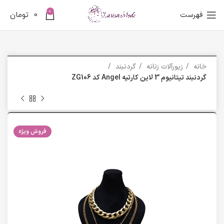
0
فهرست
0
تومان
خانه
زیورآلات زنانه
گردنبند
گردنبند تیتانیوم 3 لاین کارتیه Angel کد ZG106
فروش ویژه