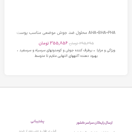
AHA+BHA+PHA محلول ضد جوش موضعی مناسب پوست
های دارای آکنه اسکوویت
355,856
تومان
395,395
تومان
ویژگی و مزایا: • برطرف کننده جوش و کومدونهای سرسیاه و سرسفید •
بهبود دهنده آکنههای التهابی ملایم تا متوسط
پشتیبانی
ارسال رایگان سراسر کشور
قبل، در طول و حتی بعد از خرید