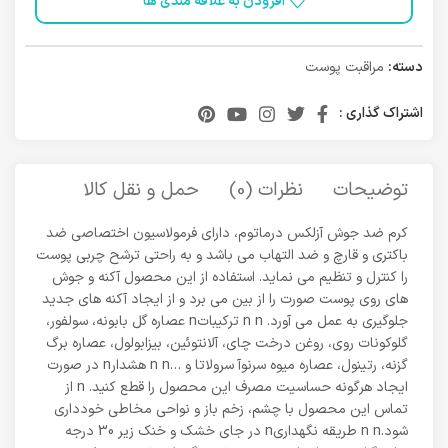
افزودن به علاقه مندی ها
دسته:
مراقبت پوست
اشتراک گذاری :
توضیحات
نظرات (0)
حمل و نقل کالا
کرم ضد جوش آزلکس درماتوم، دارای فرمولاسیون اختصاصی ضد
باکتری و قارچ و ضد التهاب می باشد و به راحتی ترشح چربی پوست
را کنترل و تنظیم می نماید. استفاده از این محصول آکنه و جوش
های روی پوست صورت را از بین می برد و از ایجاد آکنه های جدید
جلوگیری به عمل می آورد. n n ترکیباتn عصاره گل بابونه، سولفور،
گلوکونات روی، روغن درخت چای، آلانتوئین، بیزابولول، عصاره برگ
گزنه، رتینول، عصاره میوه سرنوآ سرولاتا و …n n هشدارn در صورت
ایجاد هرگونه حساسیت مصرف این محصول را قطع کنید. n از
تماس این محصول با چشم، زخم باز و نواحی مخاطی خودداری
شود.n n طریقه نگهداریn در جای خشک و خنک زیر 30 درجه