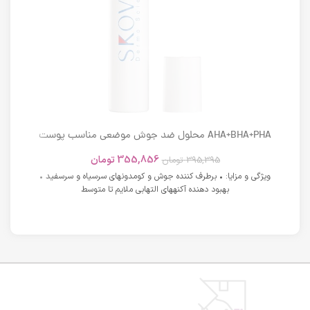
AHA+BHA+PHA محلول ضد جوش موضعی مناسب پوست
های دارای آکنه اسکوویت
355,856
تومان
395,395
تومان
ویژگی و مزایا: • برطرف کننده جوش و کومدونهای سرسیاه و سرسفید •
بهبود دهنده آکنههای التهابی ملایم تا متوسط