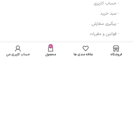
- حساب کاربری
- سبد خرید
- پیگیری سفارش
- قوانین و مقررات
کرم پمپی ب
در انبار
کمپلکس برای
موجود
0
316,200
تومان
مسیرهای ارتباطی
پوست های خیلی
نمی
خشک 400 میل
فروشگاه
علاقه مندی ها
محصول
حساب کاربری من
باشد
کامان
تهران
نمادهای ما