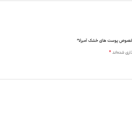
پي مخصوص پوست هاي خشک آمبرلا”
*
اری شده‌اند