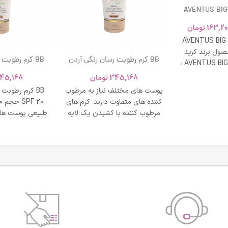
AVENTUS BIG
163,20
تومان
AVENTUS BIG
ول برند کرید
BB کرم رطوبت رسان رنگی آردن
BB کرم رطوبت
ادکلن AVENTUS BIG MODERN ،
SPF 20 حجم 40 میلی لیتر – بژ
و نشاط و وقار
345,168
تومان
45,168
روشن
طبی
پوست های مختلف نیاز به مرطوب
BB کرم رطوبت
کننده های متفاوت دارند. کرم های
مرطوب کننده با کشیدن یک لایه
طبیعی پوست های
محافظت روی