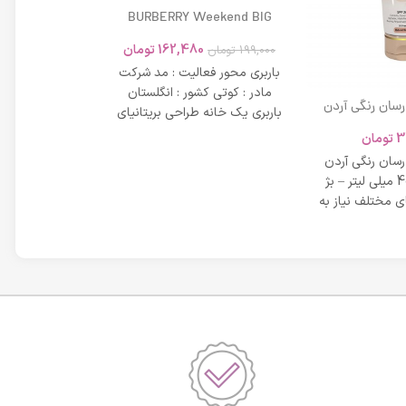
BURBERRY Weekend BIG
MODERN 45ml
162,480
تومان
199,000
تومان
باربری محور فعالیت : مد شرکت
مادر : کوتی کشور : انگلستان
 رسان رنگی آردن
باربری یک خانه طراحی بریتانیای
SPF 20 حجم 40 میلی لیتر – بژ
میلی لیتر
لوکس است که
3
تومان
42,734
عی
 رسان رنگی آردن
مشخصات دی دی 
SPF 20 حجم 40 میلی لیتر – بژ
 مختلف نیاز به
بر خاصیت پو
پوست، عم