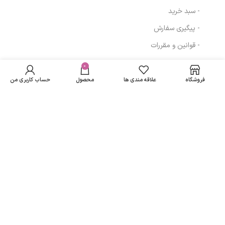
- سبد خرید
- پیگیری سفارش
- قوانین و مقررات
کرم ضد آفتاب رنگی
در انبار
SPF60 مای|My
موجود
0
189,000
تومان
مسیرهای ارتباطی
Tiented
نمی
Sunscreen SPF60
فروشگاه
علاقه مندی ها
محصول
حساب کاربری من
باشد
Cream 50ml
تهران
نمادهای ما
تمامی حقوق متعلق به
لاریسا مد
می باشد