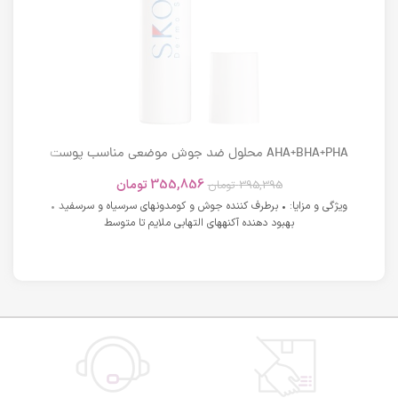
AHA+BHA+PHA محلول ضد جوش موضعی مناسب پوست
های دارای آکنه اسکوویت
355,856
تومان
395,395
تومان
ویژگی و مزایا: • برطرف کننده جوش و کومدونهای سرسیاه و سرسفید •
بهبود دهنده آکنههای التهابی ملایم تا متوسط