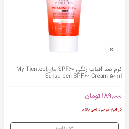
برای بزرگنمایی کلیک کنید
کرم ضد آفتاب رنگی SPF60 مای|My Tiented
Sunscreen SPF60 Cream 50ml
189,000
تومان
در انبار موجود نمی باشد
مقایسه