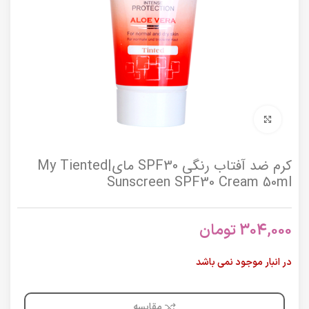
برای بزرگنمایی کلیک کنید
کرم ضد آفتاب رنگی SPF30 مای|My Tiented
Sunscreen SPF30 Cream 50ml
304,000
تومان
در انبار موجود نمی باشد
مقایسه