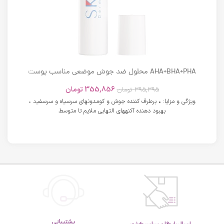
AHA+BHA+PHA محلول ضد جوش موضعی مناسب پوست
های دارای آکنه اسکوویت
355,856
تومان
395,395
تومان
ویژگی و مزایا: • برطرف کننده جوش و کومدونهای سرسیاه و سرسفید •
بهبود دهنده آکنههای التهابی ملایم تا متوسط
پشتیبانی