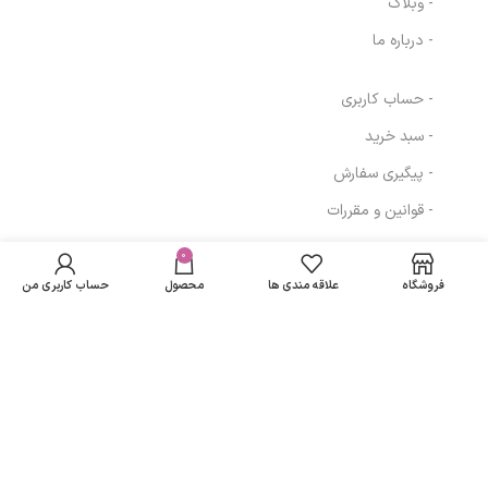
- وبلاگ
- درباره ما
- حساب کاربری
- سبد خرید
- پیگیری سفارش
- قوانین و مقررات
در انبار
ژل شستشو پوست
موجود
0
500,940
تومان
مسیرهای ارتباطی
چرب و مختلط
نمی
یوزیدر
فروشگاه
علاقه مندی ها
محصول
حساب کاربری من
باشد
تهران
نمادهای ما