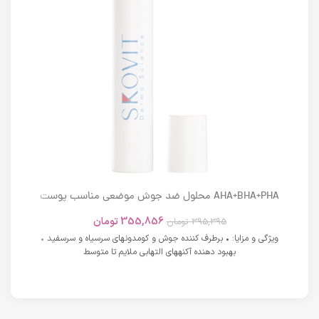
AHA+BHA+PHA محلول ضد جوش موضعی مناسب پوست
های دارای آکنه اسکوویت
355,856
تومان
395,395
تومان
ویژگی و مزایا: • برطرف کننده جوش و کومدونهای سرسیاه و سرسفید •
بهبود دهنده آکنههای التهابی ملایم تا متوسط