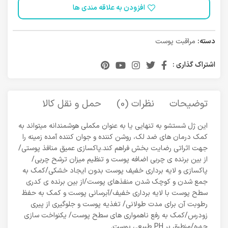
افزودن به علاقه مندی ها
دسته:
مراقبت پوست
اشتراک گذاری :
توضیحات
نظرات (0)
حمل و نقل کالا
این ژل شستشو به تنهایی یا به عنوان مکملی هوشمندانه میتواند به
کمک درمان های ضد لک، روشن کننده و جوان کننده آمده زمینه را
جهت اثراتی رضایت بخش فراهم کند.پاکسازی عمیق منافذ پوستی/
از بین برنده ی چربی اضافه پوست و تنظیم میزان ترشح چربی/
پاکسازی و لایه برداری خفیف پوست بدون ایجاد خشکی/کمک به
جمع شدن و کوچک شدن منفذهای پوست/از بین برنده ی کدری
سطح پوست با لایه برداری خفیف/آبرسانی پوست و کمک به حفظ
رطوبت آن برای مدت طولانی/ تغذیه پوست و جلوگیری از پیری
زودرس/کمک به رفع ناهمواری های سطح پوست/ یکنواخت سازی
چهره/منطبق بر PH طبیعی پوست.