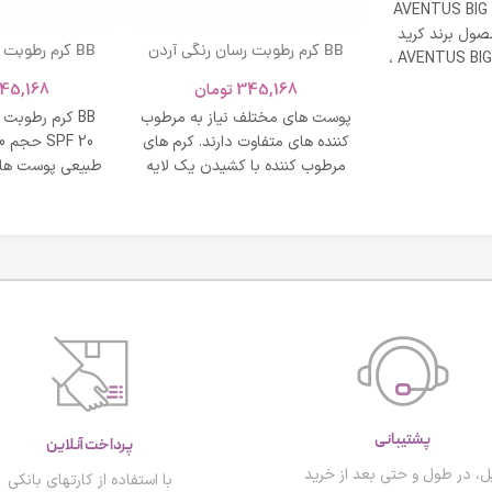
AVENTUS BIG
ول برند کرید
BB کرم رطوبت رسان رنگی آردن
BB کرم رطوبت
ادکلن AVENTUS BIG MODERN ،
SPF 20 حجم 40 میلی لیتر – بژ
و نشاط و وقار
345,168
تومان
45,168
روشن
طبی
پوست های مختلف نیاز به مرطوب
BB کرم رطوبت
کننده های متفاوت دارند. کرم های
مرطوب کننده با کشیدن یک لایه
طبیعی پوست های
محافظت روی
پشتیبانی
پرداخت آنلاین
ل، در طول و حتی بعد از خرید
با استفاده از کارتهای بانکی