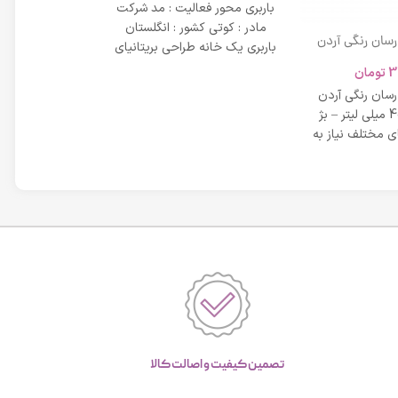
باربری محور فعالیت : مد شرکت
مادر : کوتی کشور : انگلستان
 رسان رنگی آردن
باربری یک خانه طراحی بریتانیای
SPF 20 حجم 40 میلی لیتر – بژ
میلی لیتر
لوکس است که
3
تومان
42,734
عی
 رسان رنگی آردن
مشخصات دی دی 
SPF 20 حجم 40 میلی لیتر – بژ
 مختلف نیاز به
بر خاصیت پو
پوست، عم
تصمین کیفیت و اصالت کالا