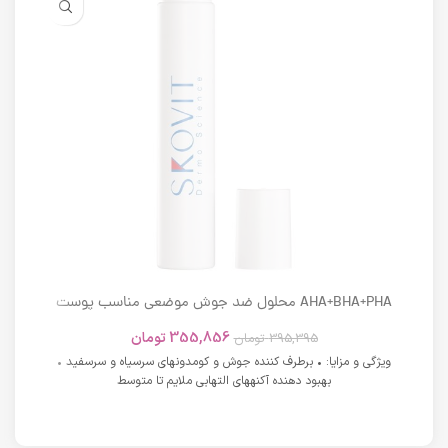
AHA+BHA+PHA محلول ضد جوش موضعی مناسب پوست
های دارای آکنه اسکوویت
355,856
تومان
395,395
تومان
ویژگی و مزایا: • برطرف کننده جوش و کومدونهای سرسیاه و سرسفید •
بهبود دهنده آکنههای التهابی ملایم تا متوسط