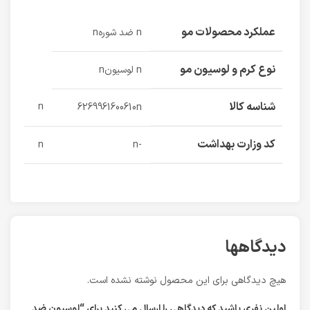
عملکرد محصولات مو
n ضد شورهn
نوع کرم و لوسیون مو
n لوسیونn
شناسه کالا
n
6269961600610n
کد وزارت بهداشت
n
-n
دیدگاهها
هیچ دیدگاهی برای این محصول نوشته نشده است.
اولین نفری باشید که دیدگاهی را ارسال می کنید برای “لوسیون ضد