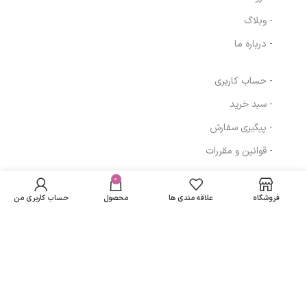
- وبلاگ
- درباره ما
- حساب کاربری
- سبد خرید
- پیگیری سفارش
- قوانین و مقررات
لوسیون ضد شوره
در انبار
چرب درمالیفت مدل
موجود
0
313,192
تومان
مسیرهای ارتباطی
نمی
Vita Ker حجم 60
فروشگاه
علاقه مندی ها
محصول
حساب کاربری من
باشد
میلی لیتر
تهران
نمادهای ما