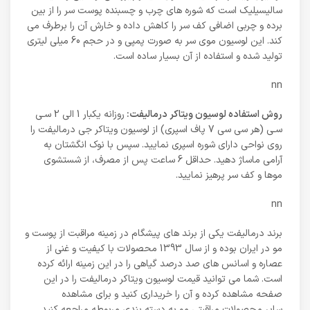
سالیسیلیک است که شوره های چرب و چسبنده پوست سر را از بین
برده و چربی اضافی کف سر را کاهش داده و خارش آن را برطرف می
کند. این لوسیون موی سر به صورت پمپی و در حجم 60 میلی لیتری
تولید شده و استفاده از آن بسیار ساده است.
nn
روش استفاده لوسیون ویتاکر درمالیفت:
روزانه یکبار 1 الی 2 سـی
سـی (هر سی سی 7 پاف اسپری) از لوسیون ویتاکر جی درمالیفت را
روی نواحی دارای شوره اسپری نمایید. سپس با نوک انگشتان به
آرامی ماساژ دهید. حداقل 6 ساعت پس از مصرف، از شستشوی
موها و کف سر پرهیز نمایید.
nn
برند درمالیفت یکی از برند های پیشگام در زمینه مراقبت از پوست و
مو در ایران بوده و از سال 1393 محصولات با کیفیت و غنی از
عصاره و اسانس های صد درصد گیاهی را در این زمینه ارائه کرده
است. شما می توانید قیمت لوسیون ویتاکر درمالیفت را در این
صفحه مشاهده کرده و آن را خریداری کنید و برای مشاهده
سایر محصولات مراقبتی مو به دسته بندی مربوطه مراجعه کنید.