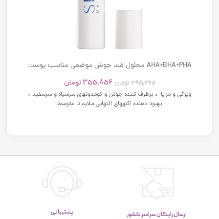
AHA+BHA+PHA محلول ضد جوش موضعی مناسب پوست
های دارای آکنه اسکوویت
355,856
تومان
395,395
تومان
ویژگی و مزایا: • برطرف کننده جوش و کومدونهای سرسیاه و سرسفید •
بهبود دهنده آکنههای التهابی ملایم تا متوسط
پشتیبانی
ارسال رایگان سراسر کشور