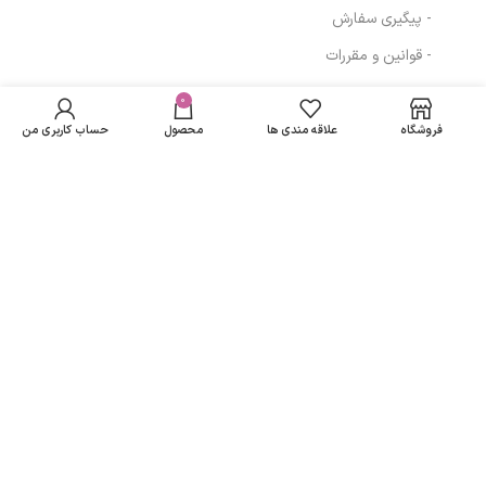
- پیگیری سفارش
- قوانین و مقررات
در انبار
صابون بچه کرم دار
موجود
0
76,704
تومان
مسیرهای ارتباطی
نمی
آردن وزن 75 گرم
فروشگاه
علاقه مندی ها
محصول
حساب کاربری من
باشد
تهران
نمادهای ما
تمامی حقوق متعلق به
لاریسا مد
می باشد