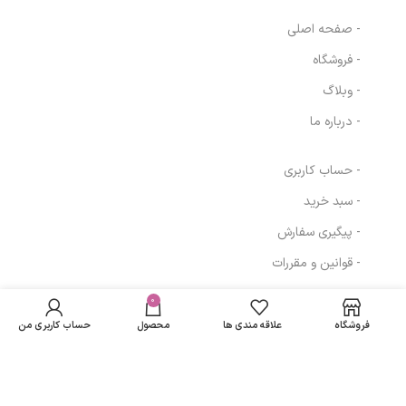
- صفحه اصلی
- فروشگاه
- وبلاگ
- درباره ما
- حساب کاربری
- سبد خرید
- پیگیری سفارش
- قوانین و مقررات
شامپو بدن کرمی
در انبار
هیدرودرم مدل
موجود
0
239,700
تومان
مسیرهای ارتباطی
نمی
چای سبز و نعناع
فروشگاه
علاقه مندی ها
محصول
حساب کاربری من
باشد
حجم 500 میلی لیتر
تهران