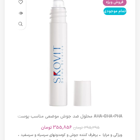
فروش ویژه
فرو
اتمام موجودی
اتما
AHA+BHA+PHA محلول ضد جوش موضعی مناسب پوست
های دارای آکنه اسکوویت
355,856
تومان
395,395
تومان
ویژگی و مزایا: • برطرف کننده جوش و کومدونهای سرسیاه و سرسفید •