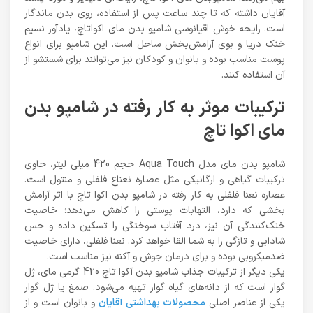
آقایان داشته که تا چند ساعت پس از استفاده، روی بدن ماندگار
است. رایحه خوش اقیانوسی شامپو بدن مای اکواتاچ، یادآور نسیم
خنک دریا و بوی آرامش‌بخش ساحل است. این شامپو برای انواع
پوست مناسب بوده و بانوان و کودکان نیز می‌توانند برای شستشو از
آن استفاده کنند.
ترکیبات موثر به کار رفته در شامپو بدن
مای اکوا تاچ
شامپو بدن مای مدل Aqua Touch حجم 420 میلی لیتر، حاوی
ترکیبات گیاهی و ارگانیکی مثل عصاره نعناع فلفلی و منتول است.
عصاره نعنا فلفلی به کار رفته در شامپو بدن اکوا تاچ با اثر آرامش
بخشی که دارد، التهابات پوستی را کاهش می‌دهد؛ خاصیت
خنک‌کنندگی آن نیز، درد آفتاب سوختگی را تسکین داده و حس
شادابی و تازگی را به شما القا خواهد کرد. نعنا فلفلی، دارای خاصیت
ضدمیکروبی بوده و برای درمان جوش و آکنه نیز مناسب است.
یکی دیگر از ترکیبات جذاب شامپو بدن آکوا تاچ 420 گرمی مای، ژل
گوار است که از دانه‌های گیاه گوار تهیه می‌شود. صمغ یا ژل گوار
یکی از عناصر اصلی
محصولات بهداشتی آقایان
و بانوان است و از