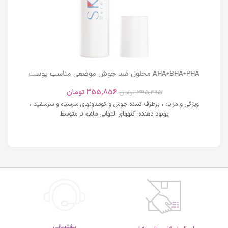
AHA+BHA+PHA محلول ضد جوش موضعی مناسب پوست
های دارای آکنه اسکوویت
355,856
تومان
395,395
تومان
ویژگی و مزایا: • برطرف کننده جوش و کومدونهای سرسیاه و سرسفید •
بهبود دهنده آکنههای التهابی ملایم تا متوسط
پشتیبانی