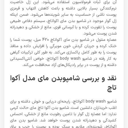
آن برای ثبات فرمولاسیون استفاده می‌شود. این ژل خاصیت
نرم‌کنندگی بسیار بالایی داشته و باعث کاهش التهاب و قرمزی
پوست ناشی از حساسیت به سایر شوینده‌ها می‌شود. ضمن اینکه
ژل گوار موجود در شامپو بدن مای اکواتاچ، سیستم دفاعی طبیعی
پوست را تقویت کرده و با آبرسانی قوی، مانع از خشکی و دهیدراته
شدن پوست می‌شود.
عصاره منتول در شامپو بدن مای آکواتاچ 420 میل، پوست شما را
خنک کرده و جریان گردش خون مویرگی را افزایش داده و منافذ
پوست را به طور کامل پاکسازی می‌کند. به طور کلی ترکیبات گیاهی
به کار رفته در شامپو body wash آکواتاچ، خواص آنتی‌اکسیدانی
داشته و از پوست در برابر رادیکال‌های آزاد محافظت می‌کند.
نقد و بررسی شامپوبدن مای مدل آکوا
تاچ
شامپو body wash آکواتاچ، رایحه‌ای دریایی و خوش داشته و برای
اغلب خریداران دلنشین است. شامپو بدن آکوا تاچ مای حالت کرمی
ندارد؛ اما عصاره ژل گوار با تامین رطوبت مانع از خشکی، احساس
کشیدگی و دهیدراته شدن پوست خواهد شد. شامپو بدن مای
اکواتاچ، شوینده‌ای ملایم و سبک بوده و پوست را چرب و براق