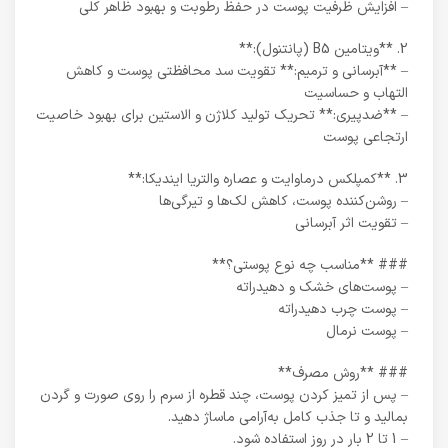
– افزایش ظرفیت پوست در حفظ رطوبت و بهبود ظاهر کلی
2. **ویتامین B5 (پانتنول):**
– **آبرسانی و ترمیم:** تقویت سد محافظتی پوست و کاهش
التهاب و حساسیت
– **ضدپیری:** تحریک تولید کلاژن و الاستین برای بهبود خاصیت
ارتجاعی پوست
3. **کمپلکس درماوایت و عصاره والتریا ایندیکا:**
– روشن‌کننده پوست، کاهش لک‌ها و تیرگی‌ها
– تقویت اثر آبرسانی
### **مناسب چه نوع پوستی؟**
– پوست‌های خشک و دهیدراته
– پوست چرب دهیدراته
– پوست نرمال
### **روش مصرف**
– پس از تمیز کردن پوست، چند قطره از سرم را روی صورت و گردن
بمالید و تا جذب کامل به‌آرامی ماساژ دهید.
– 1 تا 2 بار در روز استفاده شود.