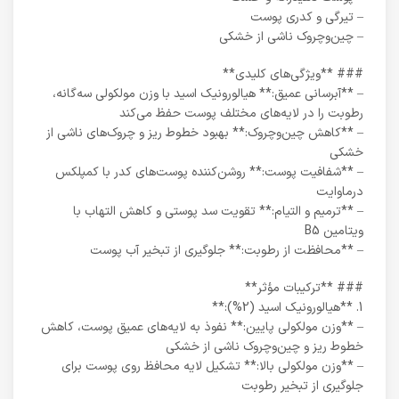
– تیرگی و کدری پوست
– چین‌وچروک ناشی از خشکی
### **ویژگی‌های کلیدی**
– **آبرسانی عمیق:** هیالورونیک اسید با وزن مولکولی سه‌گانه،
رطوبت را در لایه‌های مختلف پوست حفظ می‌کند
– **کاهش چین‌وچروک:** بهبود خطوط ریز و چروک‌های ناشی از
خشکی
– **شفافیت پوست:** روشن‌کننده پوست‌های کدر با کمپلکس
درماوایت
– **ترمیم و التیام:** تقویت سد پوستی و کاهش التهاب با
ویتامین B5
– **محافظت از رطوبت:** جلوگیری از تبخیر آب پوست
### **ترکیبات مؤثر**
1. **هیالورونیک اسید (2%):**
– **وزن مولکولی پایین:** نفوذ به لایه‌های عمیق پوست، کاهش
خطوط ریز و چین‌وچروک ناشی از خشکی
– **وزن مولکولی بالا:** تشکیل لایه محافظ روی پوست برای
جلوگیری از تبخیر رطوبت