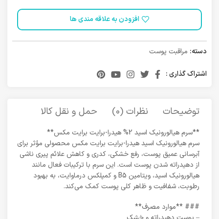
افزودن به علاقه مندی ها
دسته:
مراقبت پوست
اشتراک گذاری :
توضیحات
نظرات (0)
حمل و نقل کالا
**سرم هیالورونیک اسید 2% هیدرا-برایت برایت مکس**
سرم هیالورونیک اسید هیدرا-برایت برایت مکس محصولی مؤثر برای
آبرسانی عمیق پوست، رفع خشکی، کدری و کاهش علائم پیری ناشی
از دهیدراته شدن پوست است. این سرم با ترکیبات فعال مانند
هیالورونیک اسید، ویتامین B5 و کمپلکس درماوایت، به بهبود
رطوبت، شفافیت و ظاهر کلی پوست کمک می‌کند.
### **موارد مصرف**
– پوست دهیدراته و خشک