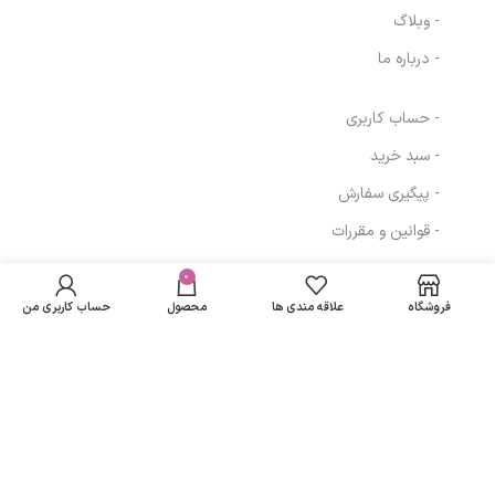
- وبلاگ
- درباره ما
- حساب کاربری
- سبد خرید
- پیگیری سفارش
- قوانین و مقررات
در انبار
سرم هیالورونیک
موجود
0
846,000
تومان
مسیرهای ارتباطی
اسید ۲% هیدرا-
نمی
برایت برایت مکس
فروشگاه
علاقه مندی ها
محصول
حساب کاربری من
باشد
تهران
نمادهای ما