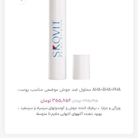
AHA+BHA+PHA محلول ضد جوش موضعی مناسب پوست
های دارای آکنه اسکوویت
355,856
تومان
395,395
تومان
ویژگی و مزایا: • برطرف کننده جوش و کومدونهای سرسیاه و سرسفید •
بهبود دهنده آکنههای التهابی ملایم تا متوسط