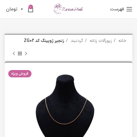
0
فهرست
0
تومان
خانه
زیورآلات زنانه
گردنبند
زنجیر ژوپینگ کد ZG02
فروش ویژه