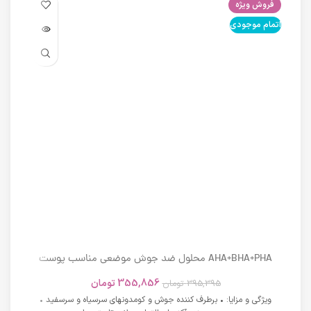
فروش ویژه
فرو
اتمام موجودی
اتما
AHA+BHA+PHA محلول ضد جوش موضعی مناسب پوست
های دارای آکنه اسکوویت
355,856
تومان
395,395
تومان
ویژگی و مزایا: • برطرف کننده جوش و کومدونهای سرسیاه و سرسفید •