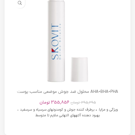
AHA+BHA+PHA محلول ضد جوش موضعی مناسب پوست
های دارای آکنه اسکوویت
355,856
تومان
395,395
تومان
ویژگی و مزایا: • برطرف کننده جوش و کومدونهای سرسیاه و سرسفید •
بهبود دهنده آکنههای التهابی ملایم تا متوسط