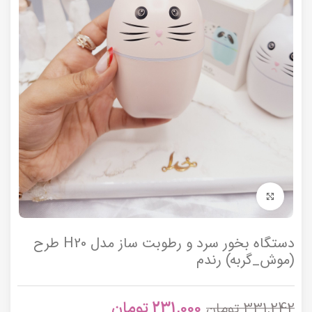
برای بزرگنمایی کلیک کنید
دستگاه بخور سرد و رطوبت ساز مدل H20 طرح
(موش_گربه) رندم
231,000
تومان
331,242
تومان