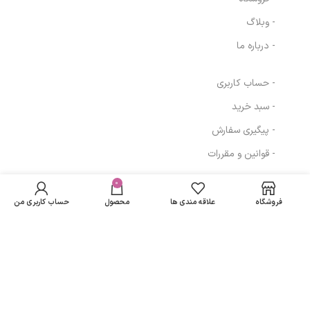
- وبلاگ
- درباره ما
- حساب کاربری
- سبد خرید
- پیگیری سفارش
- قوانین و مقررات
دستگاه بخور سرد و
در انبار
331,242
تومان
رطوبت ساز مدل
موجود
0
مسیرهای ارتباطی
نمی
H20 طرح
231,000
تومان
فروشگاه
علاقه مندی ها
محصول
حساب کاربری من
باشد
(موش_گربه) رندم
تهران
نمادهای ما